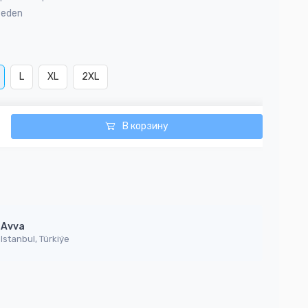
Beden
L
XL
2XL
В корзину
Avva
Istanbul, Türkiýe