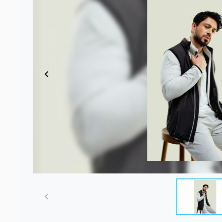
Item
1
of
8
Item