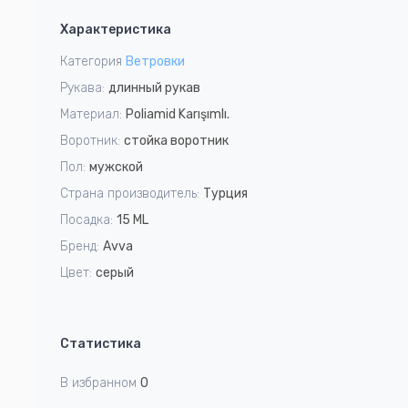
1
Характеристика
of
8
Категория
Ветровки
Рукава:
длинный рукав
Материал:
Poliamid Karışımlı.
Воротник:
стойка воротник
Пол:
мужской
Страна производитель:
Турция
Посадка:
15 ML
Бренд:
Avva
Цвет:
серый
Статистика
В избранном
0