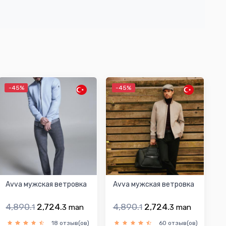
-45%
-45%
Avva мужская ветровка
Avva мужская ветровка
4,890.
2,724.
4,890.
2,724.
1
3
man
1
3
man
18 отзыв(ов)
60 отзыв(ов)