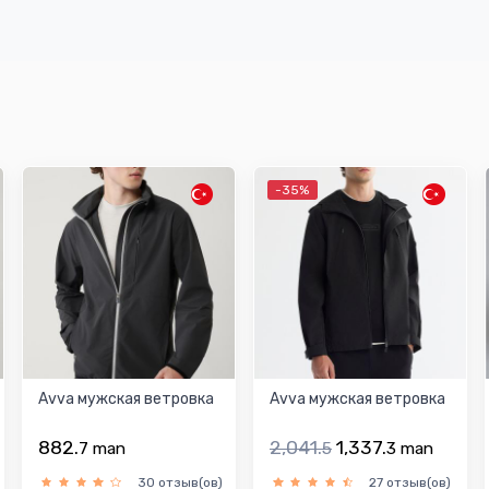
-35%
Avva мужская ветровка
Avva мужская ветровка
882.
2,041.
1,337.
7
man
5
3
man
30 отзыв(ов)
27 отзыв(ов)