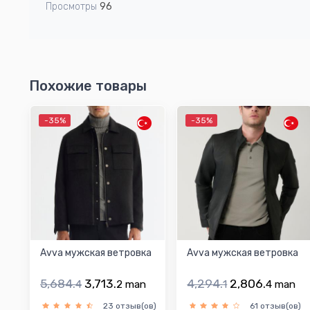
Просмотры
96
Похожие товары
-35%
-35%
Avva мужская ветровка
Avva мужская ветровка
5,684.
3,713.
4,294.
2,806.
4
2
man
1
4
man
23 отзыв(ов)
61 отзыв(ов)