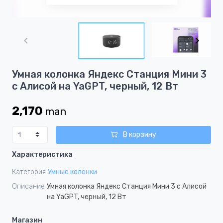
Item
1
of
10
Item
Умная колонка Яндекс Станция Мини 3
1
с Алисой на YaGPT, черный, 12 Вт
of
10
2,170
man
В корзину
Характеристика
Категория
Умные колонки
Описание
Умная колонка Яндекс Станция Мини 3 с Алисой
на YaGPT, черный, 12 Вт
Магазин