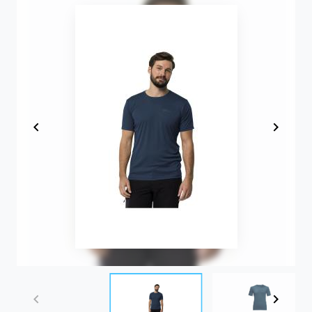
Item
1
of