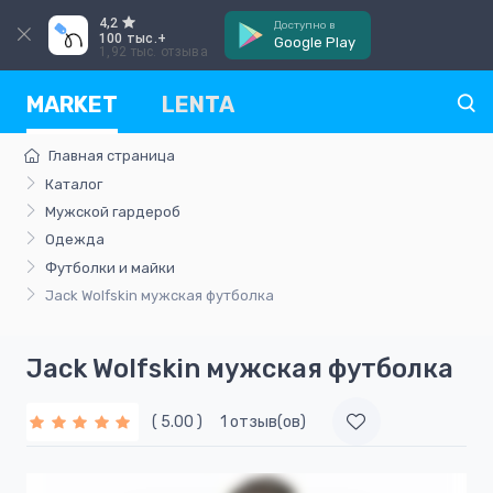
4,2
Доступно в
100 тыс.+
Google Play
1,92 тыс. отзыва
MARKET
LENTA
Главная страница
Каталог
Мужской гардероб
Одежда
Футболки и майки
Jack Wolfskin мужская футболка
Jack Wolfskin мужская футболка
( 5.00 )
1 отзыв(ов)