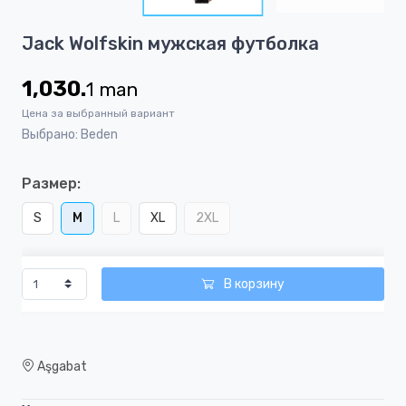
3
Item
Jack Wolfskin мужская футболка
1
of
1,030.
1
man
3
Цена за выбранный вариант
Выбрано: Beden
Размер:
S
M
L
XL
2XL
В корзину
Aşgabat