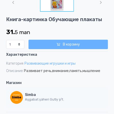
of
1
Item
Книга-картинка Обучающие плакаты
1
of
31.
5
man
1
В корзину
Характеристика
Категория
Развивающие игрушки и игры
Описание
Развивает речь,внимание,память,мышление
Магазин
Simba
Aşgabat şäheri Gutly ý/t.