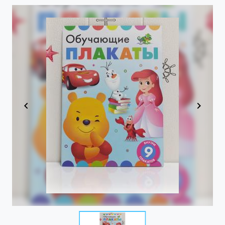
Item
1