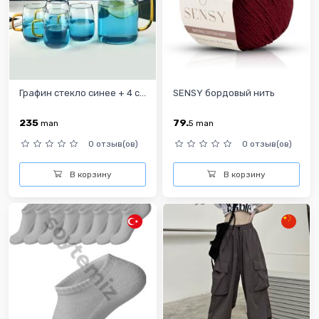
Графин стекло синее + 4 с...
SENSY бордовый нить
235
79.
man
5
man
0 отзыв(ов)
0 отзыв(ов)
В корзину
В корзину