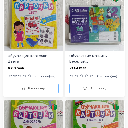
Обучающие карточки
Обучающие магниты
Цвета
Веселый...
57.
70.
8
man
4
man
0 отзыв(ов)
0 отзыв(ов)
В корзину
В корзину