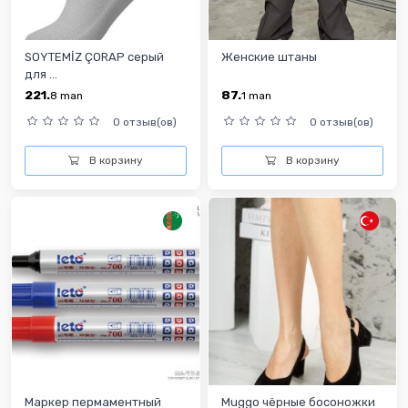
SOYTEMİZ ÇORAP серый
Женские штаны
для ...
221.
87.
8
man
1
man
0 отзыв(ов)
0 отзыв(ов)
В корзину
В корзину
Маркер пермаментный
Muggo чёрные босоножки