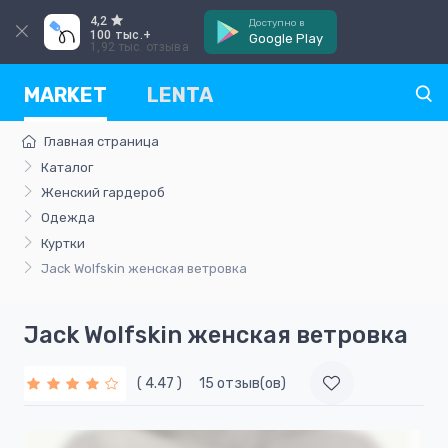
4,2
Доступно в
100 тыс.+
Google Play
1,92 тыс. отзыва
MARKET
LENTA
Главная страница
Каталог
Женский гардероб
Одежда
Куртки
Jack Wolfskin женская ветровка
Jack Wolfskin женская ветровка
( 4.47 )
15 отзыв(ов)