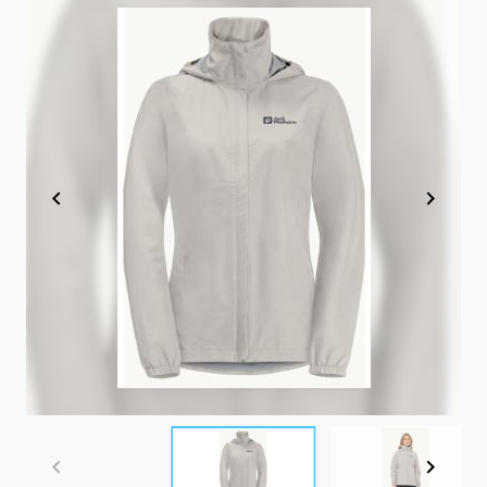
Item
1
of