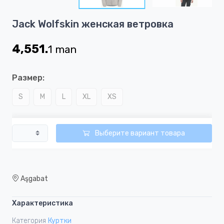
7
Item
Jack Wolfskin женская ветровка
1
of
4,551.
1
man
7
Размер:
S
M
L
XL
XS
Выберите вариант товара
Aşgabat
Характеристика
Категория
Куртки