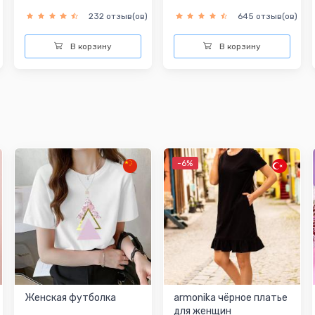
232 отзыв(ов)
645 отзыв(ов)
В корзину
В корзину
-6%
Женская футболка
armonika чёрное платье
для женщин