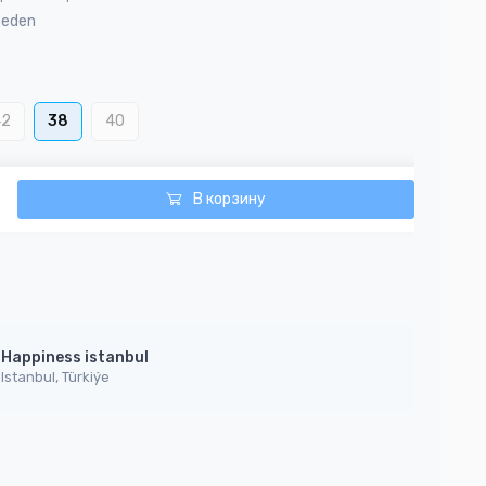
Beden
42
38
40
В корзину
Happiness istanbul
Istanbul, Türkiýe