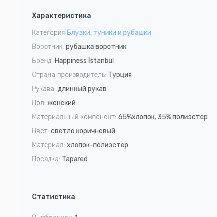
1
Характеристика
of
5
Категория
Блузки, туники и рубашки
Воротник:
рубашка воротник
Бренд:
Happiness İstanbul
Страна производитель:
Турция
Рукава:
длинный рукав
Пол:
женский
Материальный компонент:
65%хлопок, 35% полиэстер
Цвет:
светло коричневый
Материал:
хлопок-полиэстер
Посадка:
Tapared
Статистика