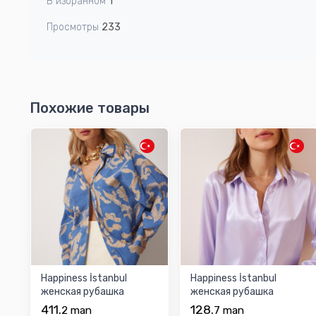
В избранном
1
Просмотры
233
Похожие товары
Happiness İstanbul
Happiness İstanbul
женская рубашка
женская рубашка
411.
128.
2
man
7
man