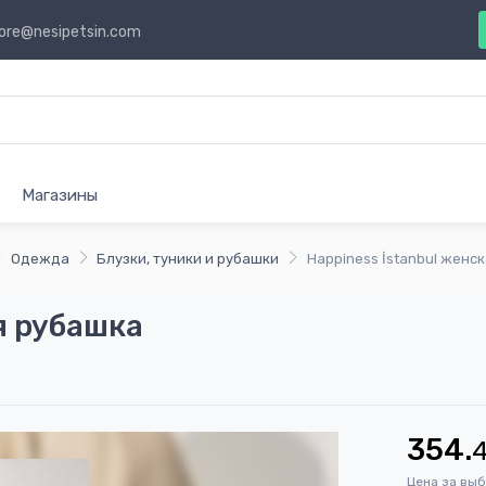
ore@nesipetsin.com
Магазины
Одежда
Блузки, туники и рубашки
Happiness İstanbul женс
я рубашка
354.
Цена за вы