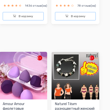
1436 отзыв(ов)
78 отзыв(ов)
В корзину
В корзину
Amour Amour
Naturel Tılsım
фиолетовые
разноцветный женский