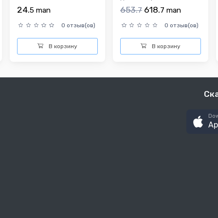
24.
653.
618.
5
man
7
7
man
0 отзыв(ов)
0 отзыв(ов)
В корзину
В корзину
Ск
Dow
Ap