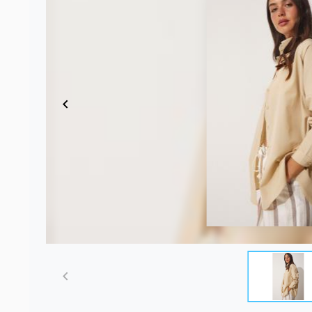
Item
1
of
5
Item