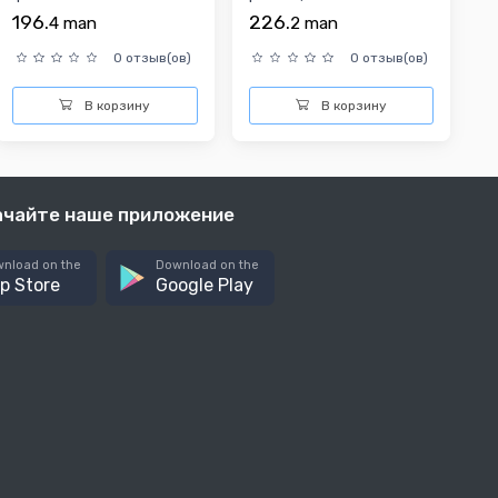
аксессуары для
браслет
196.
226.
4
man
2
man
макияжа
0 отзыв(ов)
0 отзыв(ов)
В корзину
В корзину
ачайте наше приложение
nload on the
Download on the
p Store
Google Play