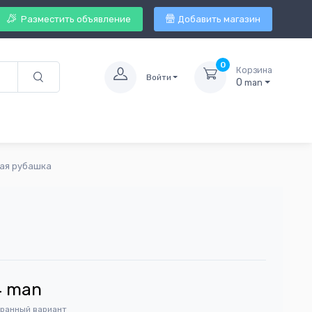
Разместить объявление
Добавить магазин
0
Корзина
Войти
0
man
кая рубашка
4
man
бранный вариант