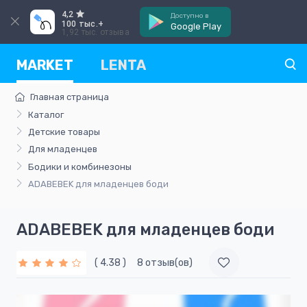
4,2
Доступно в
100 тыс.+
Google Play
1,92 тыс. отзыва
MARKET
LENTA
Главная страница
Каталог
Детские товары
Для младенцев
Бодики и комбинезоны
ADABEBEK для младенцев боди
ADABEBEK для младенцев боди
( 4.38 )
8 отзыв(ов)