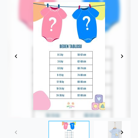
Item
1
of