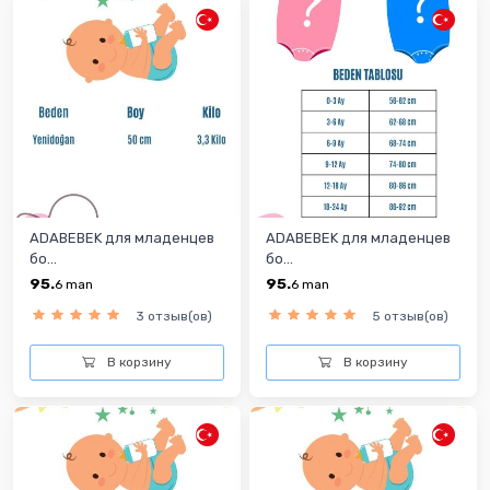
ADABEBEK для младенцев
ADABEBEK для младенцев
бо...
бо...
95.
95.
6
man
6
man
3 отзыв(ов)
5 отзыв(ов)
В корзину
В корзину