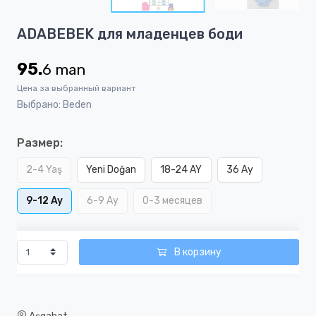
2
Item
ADABEBEK для младенцев боди
1
of
95.
6
man
2
Цена за выбранный вариант
Выбрано: Beden
Размер:
2-4 Yaş
Yeni Doğan
18-24 AY
36 Ay
9-12 Ay
6-9 Ay
0-3 месяцев
В корзину