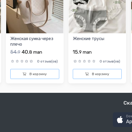
Женская сумка через
Женские трусы
плечо
54.
40.
15.
9
8
man
9
man
0 отзыв(ов)
0 отзыв(ов)
В корзину
В корзину
Ск
Dow
Ap