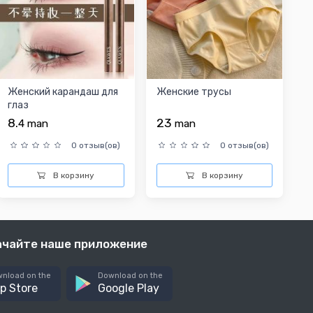
Женский карандаш для
Женские трусы
глаз
8.
23
4
man
man
0 отзыв(ов)
0 отзыв(ов)
В корзину
В корзину
ачайте наше приложение
nload on the
Download on the
p Store
Google Play