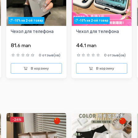
-10% на 2-ой товар
-10% на 2-ой товар
Чехол для телефона
Чехол для телефона
81.
44.
6
man
1
man
0 отзыв(ов)
0 отзыв(ов)
В корзину
В корзину
-26%