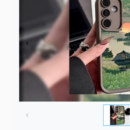
Item
1
of
5
Item