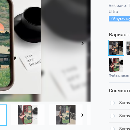
Выбрано: 
Ultra
Hytaý üç
Вариант
Пейзальная 
Совмест
Samsu
Samsu
Sams