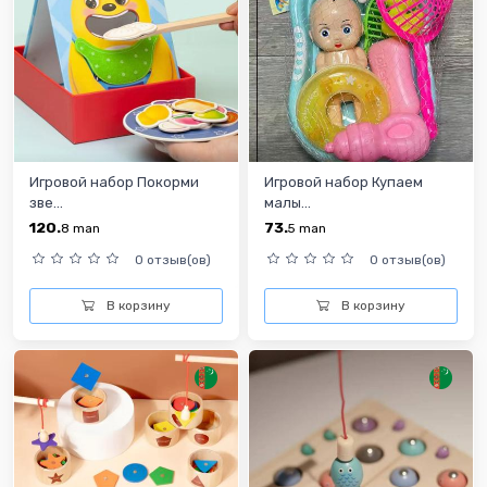
Игровой набор Покорми
Игровой набор Купаем
зве...
малы...
120.
73.
8
man
5
man
0 отзыв(ов)
0 отзыв(ов)
В корзину
В корзину