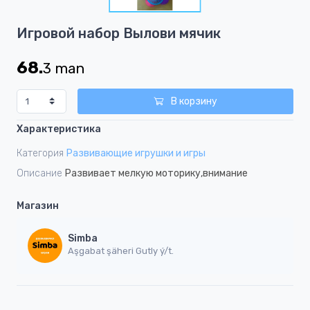
1
Item
Игровой набор Вылови мячик
1
of
68.
3
man
1
В корзину
Характеристика
Категория
Развивающие игрушки и игры
Описание
Развивает мелкую моторику,внимание
Магазин
Simba
Aşgabat şäheri Gutly ý/t.