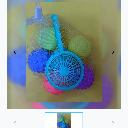
Item
1
of