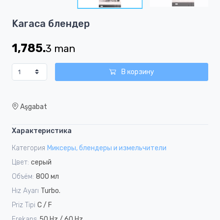
10
Item
Karaca блендер
1
of
1,785.
3
man
10
В корзину
Aşgabat
Характеристика
Категория
Миксеры, блендеры и измельчители
Цвет:
серый
Объём:
800 мл
Hız Ayarı
Turbo.
Priz Tipi
C / F
Frekans
50 Hz / 60 Hz