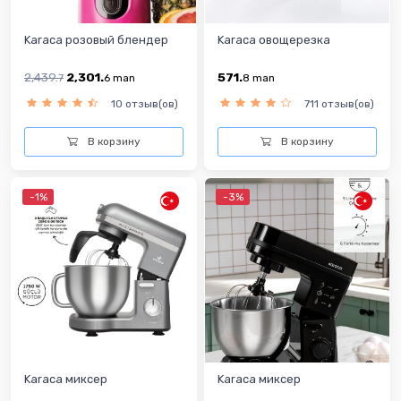
Karaca розовый блендер
Karaca овощерезка
2,439.
2,301.
571.
7
6
man
8
man
10 отзыв(ов)
711 отзыв(ов)
В корзину
В корзину
-1%
-3%
Karaca миксер
Karaca миксер