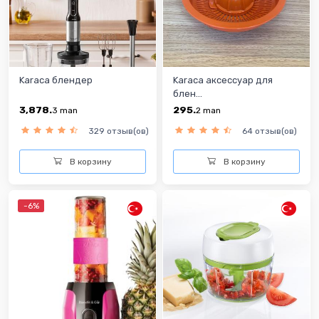
Karaca блендер
Karaca аксессуар для
блен...
3,878.
295.
3
man
2
man
329 отзыв(ов)
64 отзыв(ов)
В корзину
В корзину
-6%