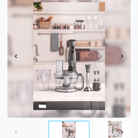
Item
1
of