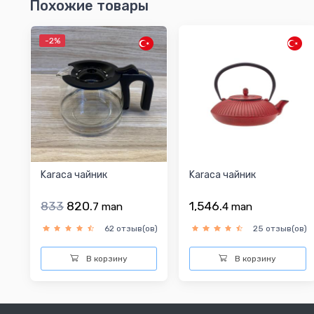
Похожие товары
-2%
Karaca чайник
Karaca чайник
833
820.
1,546.
7
man
4
man
62 отзыв(ов)
25 отзыв(ов)
В корзину
В корзину