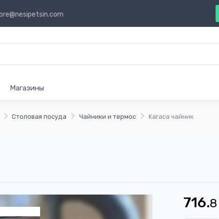
ore@nesipetsin.com
Магазины
Столовая посуда
Чайники и термос
Karaca чайник
716.
8