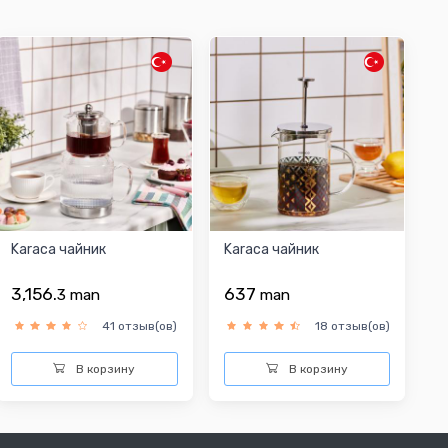
Karaca чайник
Karaca чайник
3,156.
637
3
man
man
41 отзыв(ов)
18 отзыв(ов)
В корзину
В корзину