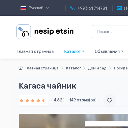
Русский
+993 61 714781
st
Главная страница
Каталог
Объявления
Главная страница
Каталог
Дом и сад
Посуда
Karaca чайник
( 4.62 )
149 отзыв(ов)