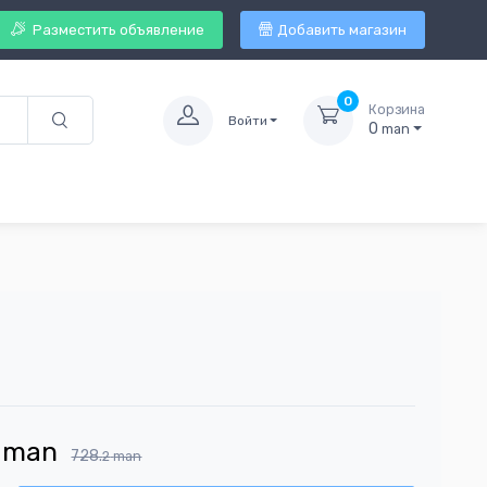
Разместить объявление
Добавить магазин
0
Корзина
Войти
0
man
man
728.
2
man