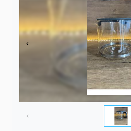
Item
1
of
2
Item