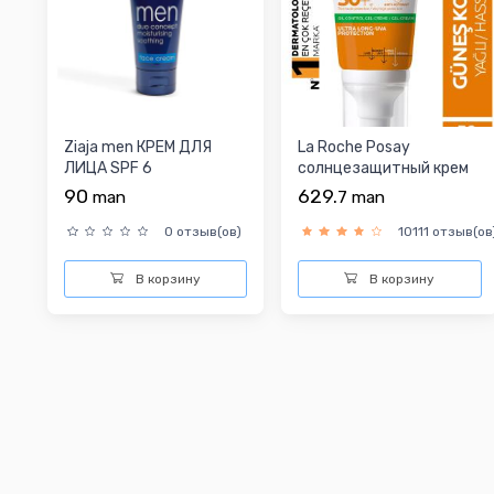
Ziaja men КРЕМ ДЛЯ
La Roche Posay
ЛИЦА SPF 6
солнцезащитный крем
для лица
90
629.
man
7
man
0 отзыв(ов)
10111 отзыв(ов
В корзину
В корзину