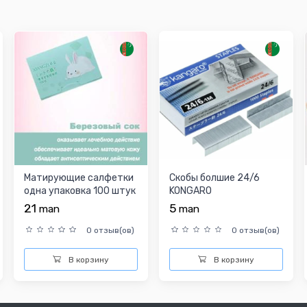
Матирующие салфетки
Скобы болшие 24/6
одна упаковка 100 штук
KONGARO
21
5
man
man
0 отзыв(ов)
0 отзыв(ов)
В корзину
В корзину