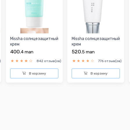
Missha солнцезащитный
Missha солнцезащитный
крем
крем
400.
520.
4
man
5
man
)
842 отзыв(ов)
776 отзыв(ов)
В корзину
В корзину