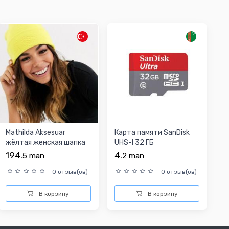
Mathilda Aksesuar
Карта памяти SanDisk
жёлтая женская шапка
UHS-I 32 ГБ
194.
4.
5
man
2
man
0 отзыв(ов)
0 отзыв(ов)
В корзину
В корзину