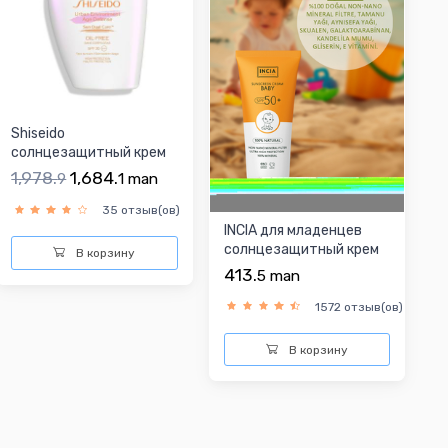
Shiseido
солнцезащитный крем
1,978.
1,684.
9
1
man
35 отзыв(ов)
INCIA для младенцев
солнцезащитный крем
В корзину
413.
5
man
1572 отзыв(ов)
В корзину