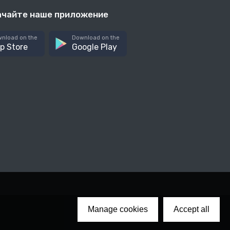
ачайте наше приложение
nload on the
Download on the
p Store
Google Play
Manage cookies
Accept all