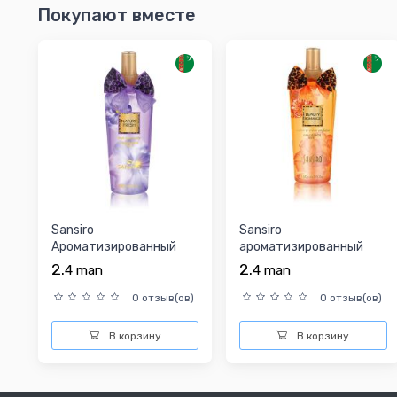
Покупают вместе
Sansiro
Sansiro
Ароматизированный
ароматизированный
мист для тела 150 ML
мист 150ML
2.
2.
4
man
4
man
NATURE FRESH
BEAUTYROMANCE
0 отзыв(ов)
0 отзыв(ов)
В корзину
В корзину