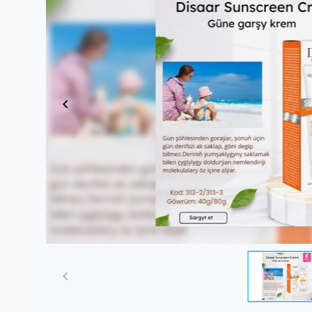
Item
1
of
1
Item