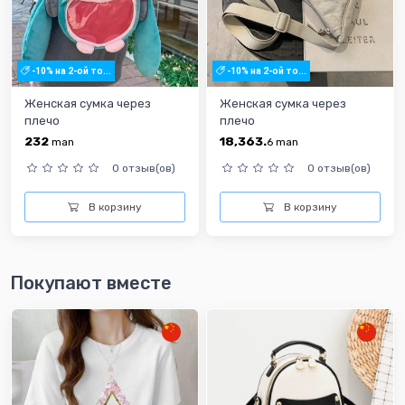
-10% на 2-ой то...
-10% на 2-ой то...
Женская сумка через
Женская сумка через
плечо
плечо
232
18,363.
man
6
man
0 отзыв(ов)
0 отзыв(ов)
В корзину
В корзину
Покупают вместе