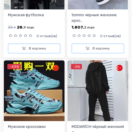
Мужская футболка
tomms чёрные женские
крос...
33.
28.
1,807.
9
9
man
3
man
0 отзыв(ов)
0 отзыв(ов)
В корзину
В корзину
-43%
-2%
Мужские кроссовки
MODARİCH чёрный женский