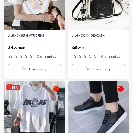
Женская футболка
Женский рюкзак
24.
65.
5
man
9
man
0 отзыв(ов)
0 отзыв(ов)
В корзину
В корзину
-15%