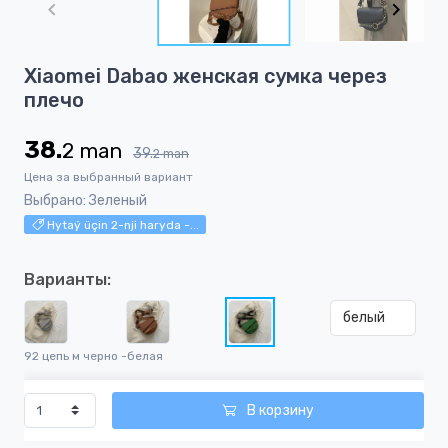
of
5
Item
Xiaomei Dabao женская сумка через
1
плечо
of
5
38.
2
man
39.
2
man
Цена за выбранный вариант
Выбрано: Зеленый
Hytaý üçin 2-nji haryda -...
Варианты:
белый
92 цепь м черно -белая
В корзину