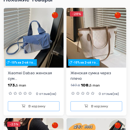
-28%
-10% на 2-ой то...
-10% на 2-ой то...
Xiaomei Dabao женская
Женская сумка через
сум...
плечо
173.
149.
108.
5
man
8
5
man
0 отзыв(ов)
0 отзыв(ов)
В корзину
В корзину
-23%