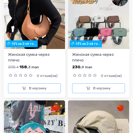
-10% на 2-ой то...
-10% на 2-ой то...
Женская сумка через
Женская сумка через
плечо
плечо
205.
158.
230.
4
3
man
9
man
0 отзыв(ов)
0 отзыв(ов)
В корзину
В корзину