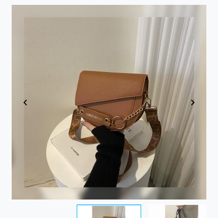
Item
1