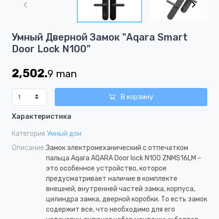
of
8
Item
Умный Дверной Замок "Aqara Smart
1
Door Lock N100"
of
8
2,502.
9
man
В корзину
Характеристика
Категория
Умный дом
Описание
Замок электромеханический с отпечатком
пальца Aqara AQARA Door lock N100 ZNMS16LM –
это особенное устройство, которое
предусматривает наличие в комплекте
внешней, внутренней частей замка, корпуса,
цилиндра замка, дверной коробки. То есть замок
содержит все, что необходимо для его