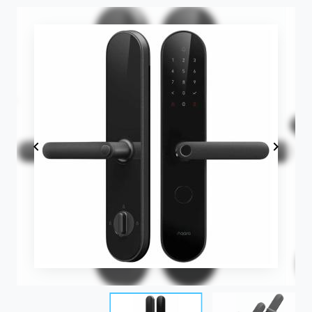
Item
1