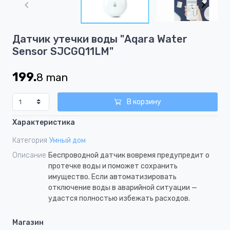
of
4
Item
Датчик утечки воды "Aqara Water
1
Sensor SJCGQ11LM"
of
4
199.
8
man
В корзину
Характеристика
Категория
Умный дом
Описание
Беспроводной датчик вовремя предупредит о
протечке воды и поможет сохранить
имущество. Если автоматизировать
отключение воды в аварийной ситуации —
удастся полностью избежать расходов.
Магазин