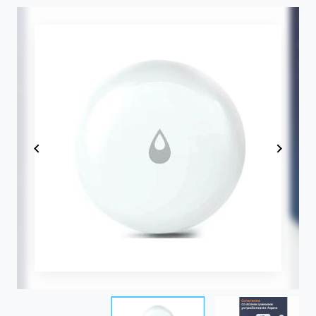
Item
1