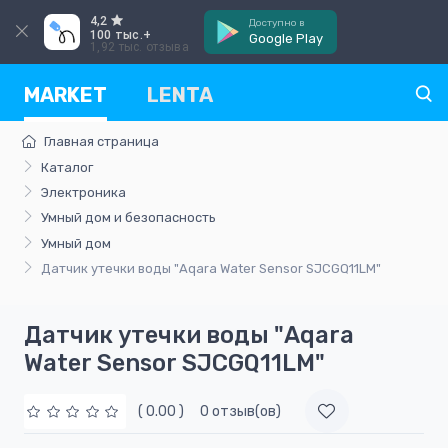
4,2
Доступно в
100 тыс.+
Google Play
1,92 тыс. отзыва
MARKET
LENTA
Главная страница
Каталог
Электроника
Умный дом и безопасность
Умный дом
Датчик утечки воды "Aqara Water Sensor SJCGQ11LM"
Датчик утечки воды "Aqara
Water Sensor SJCGQ11LM"
( 0.00 )
0 отзыв(ов)