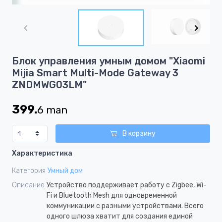
Item
1
of
9
Item
Блок управления умным домом "Xiaomi
1
Mijia Smart Multi-Mode Gateway 3
of
ZNDMWG03LM"
9
399.
6
man
В корзину
Характеристика
Категория
Умный дом
Описание
Устройство поддерживает работу с Zigbee, Wi-
Fi и Bluetooth Mesh для одновременной
коммуникации с разными устройствами. Всего
одного шлюза хватит для создания единой