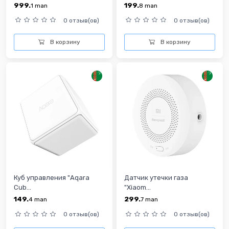
999.
199.
1
man
8
man
0 отзыв(ов)
0 отзыв(ов)
В корзину
В корзину
Куб управления "Aqara
Датчик утечки газа
Cub...
"Xiaom...
149.
299.
4
man
7
man
0 отзыв(ов)
0 отзыв(ов)