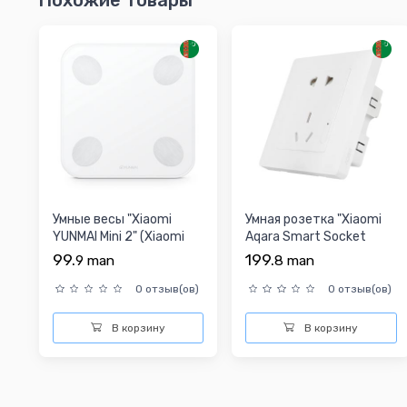
Умные весы "Xiaomi
Умная розетка "Xiaomi
YUNMAI Mini 2" (Xiaomi
Aqara Smart Socket
Scale 2)
QBCZ11LM"
99.
199.
9
man
8
man
0 отзыв(ов)
0 отзыв(ов)
В корзину
В корзину