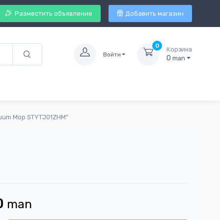
Разместить объявление
Добавить магазин
0
Корзина
Войти
0
man
cuum Mop STYTJ01ZHM"
0
man