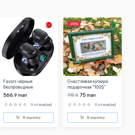
-25%
Favors чёрные
Счастливая купюра
беспроводные
подарочная "100$"
наушники
566.
98.
75
9
man
8
man
0 отзыв(ов)
0 отзыв(ов)
В корзину
В корзину