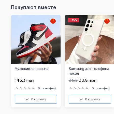
Покупают вместе
-15%
Мужские кроссовки
Samsung для телефона
чехол
143.
36.
30.
3
man
2
8
man
0 отзыв(ов)
0 отзыв(ов)
В корзину
В корзину