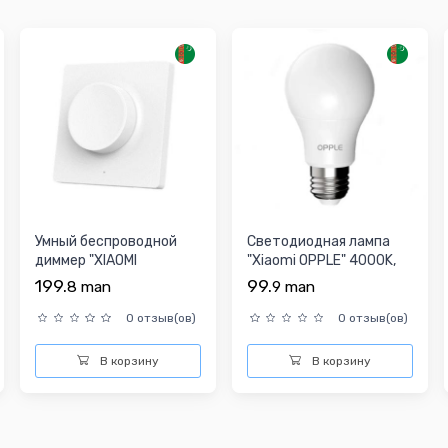
Умный беспроводной
Светодиодная лампа
диммер "XIAOMI
"Xiaomi OPPLE" 4000K,
YEELIGHT Yeelight
E27, 3W
199.
99.
8
man
9
man
YLKG08YL...
0 отзыв(ов)
0 отзыв(ов)
В корзину
В корзину