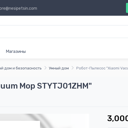
ore@nesipetsin.com
Магазины
й дом и безопасность
Умный дом
Робот-Пылесос "Xiaomi Va
acuum Mop STYTJ01ZHM"
3,00