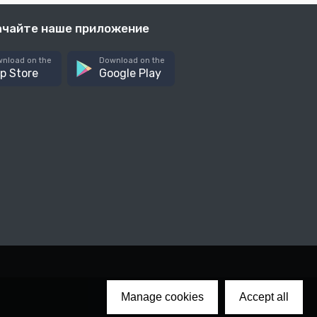
ачайте наше приложение
nload on the
Download on the
p Store
Google Play
Manage cookies
Accept all