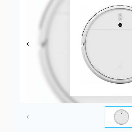
Item
1
of
6
Item