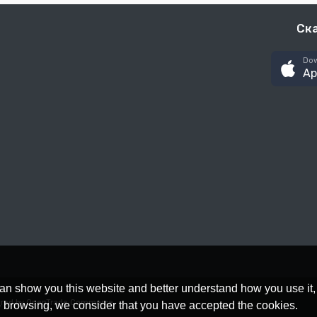
Ск
Dow
Ap
an show you this website and better understand how you use it,
red by OpenTrade Commerce
nue browsing, we consider that you have accepted the cookies.