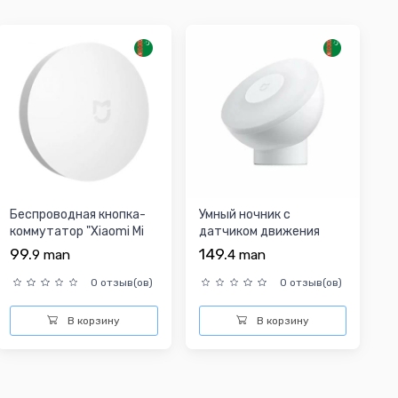
Беспроводная кнопка-
Умный ночник с
коммутатор "Xiaomi Mi
датчиком движения
Wireless Switch WX...
"Xiaomi MJYD02YL-A"
99.
149.
9
man
4
man
0 отзыв(ов)
0 отзыв(ов)
В корзину
В корзину