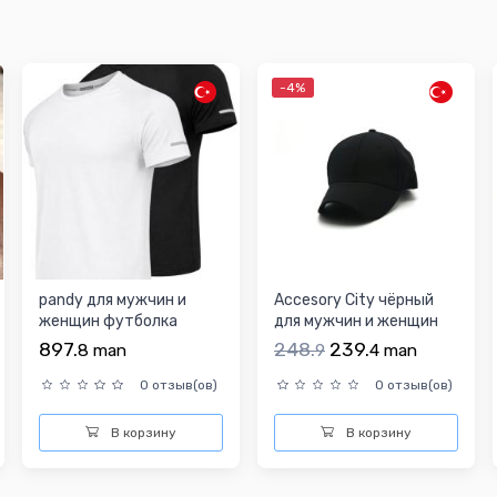
-4%
pandy для мужчин и
Accesory City чёрный
женщин футболка
для мужчин и женщин
кепка
897.
248.
239.
8
man
9
4
man
0 отзыв(ов)
0 отзыв(ов)
В корзину
В корзину