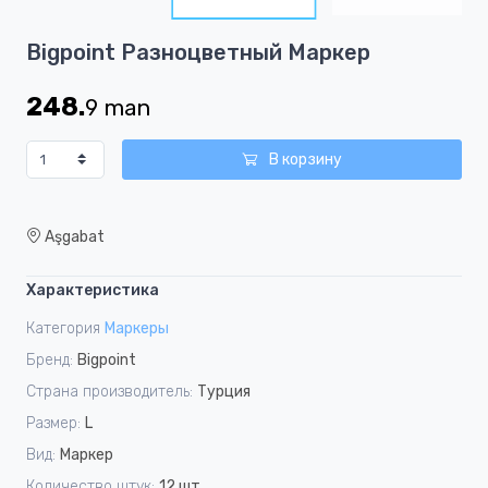
4
Item
Bigpoint Разноцветный Маркер
1
of
248.
9
man
4
В корзину
Aşgabat
Характеристика
Категория
Маркеры
Бренд:
Bigpoint
Страна производитель:
Турция
Размер:
L
Вид:
Маркер
Количество штук:
12 шт