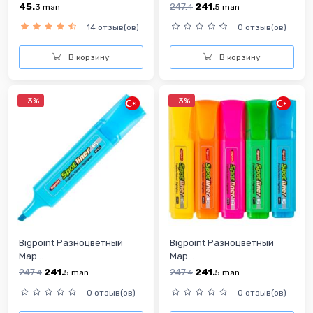
45.
247.
241.
3
man
4
5
man
14 отзыв(ов)
0 отзыв(ов)
В корзину
В корзину
-3%
-3%
Bigpoint Разноцветный
Bigpoint Разноцветный
Мар...
Мар...
247.
241.
247.
241.
4
5
man
4
5
man
0 отзыв(ов)
0 отзыв(ов)