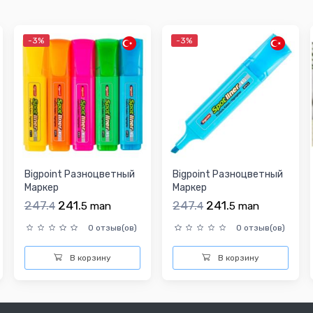
-3%
-3%
Bigpoint Разноцветный
Bigpoint Разноцветный
Маркер
Маркер
247.
241.
247.
241.
4
5
man
4
5
man
0 отзыв(ов)
0 отзыв(ов)
В корзину
В корзину