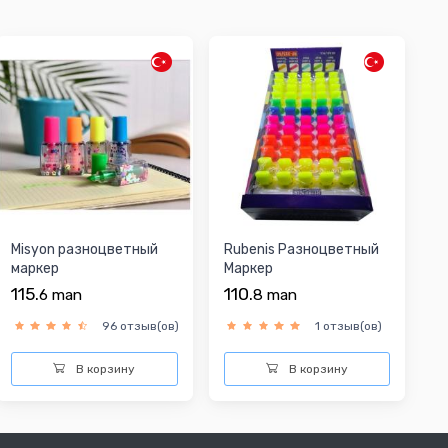
Misyon разноцветный
Rubenis Разноцветный
маркер
Маркер
115.
110.
6
man
8
man
96 отзыв(ов)
1 отзыв(ов)
В корзину
В корзину