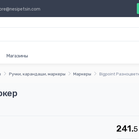
ore@nesipetsin.com
Магазины
ы
Ручки, карандаши, маркеры
Маркеры
Bigpoint Разноцве
ркер
241.
5