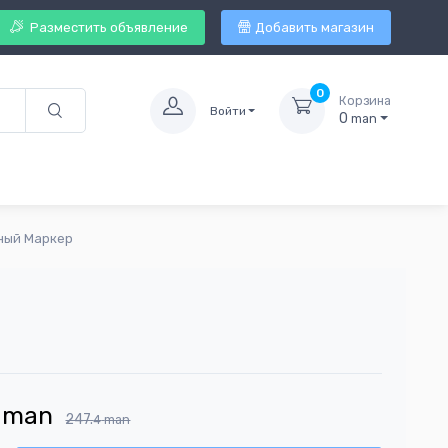
Разместить объявление
Добавить магазин
0
Корзина
Войти
0
man
тный Маркер
man
247.
4
man