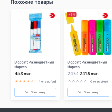
Похожие товары
-3%
Bigpoint Разноцветный
Bigpoint Разноцветный
Маркер
Маркер
45.
247.
241.
3
man
4
5
man
14 отзыв(ов)
0 отзыв(ов)
В корзину
В корзину