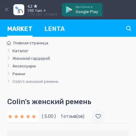
4,2
Доступно в
100 тыс.+
Google Play
1,92 тыс. отзыва
MARKET
LENTA
Главная страница
Каталог
Женский гардероб
Аксессуары
Ремни
Colin’s женский ремень
Colin’s женский ремень
( 5.00 )
1 отзыв(ов)