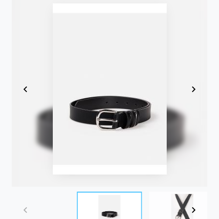
Item
1
of