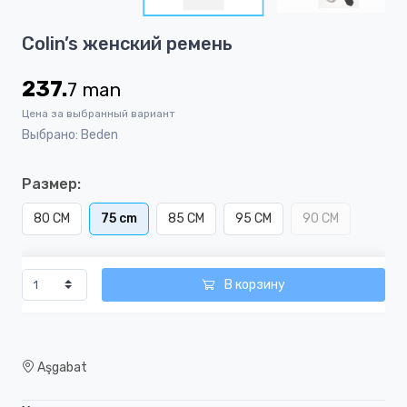
2
Item
Colin’s женский ремень
1
of
237.
7
man
2
Цена за выбранный вариант
Выбрано: Beden
Размер:
80 CM
75 cm
85 CM
95 CM
90 CM
В корзину
Aşgabat