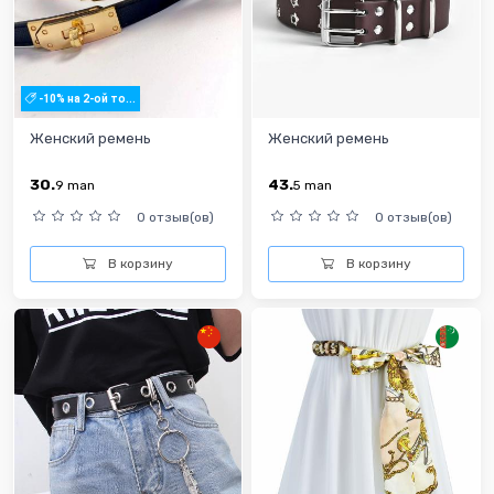
-10% на 2-ой то...
Женский ремень
Женский ремень
30.
43.
9
man
5
man
0 отзыв(ов)
0 отзыв(ов)
В корзину
В корзину