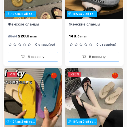
-10% на 2-ой то...
-10% на 2-ой то...
Женские сланцы
Женские сланцы
282.
228.
148.
1
8
man
6
man
0 отзыв(ов)
0 отзыв(ов)
В корзину
В корзину
-1%
-25%
-10% на 2-ой то...
-10% на 2-ой то...