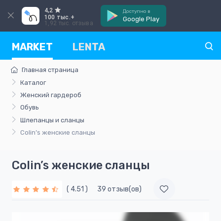
4,2
Доступно в
100 тыс.+
Google Play
1,92 тыс. отзыва
MARKET
LENTA
Главная страница
Каталог
Женский гардероб
Обувь
Шлепанцы и сланцы
Colin’s женские сланцы
Colin’s женские сланцы
( 4.51 )
39 отзыв(ов)