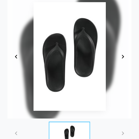
Item
1
of