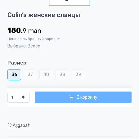
1
Item
Colin’s женские сланцы
1
of
180.
9
man
1
Цена за выбранный вариант
Выбрано: Beden
Размер:
36
37
40
38
39
В корзину
Aşgabat