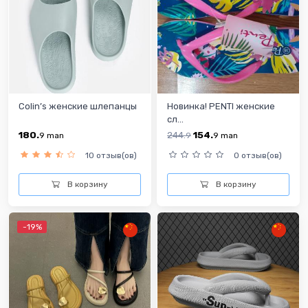
Colin’s женские шлепанцы
Новинка! PENTI женские
сл...
180.
244.
154.
9
man
9
9
man
10 отзыв(ов)
0 отзыв(ов)
В корзину
В корзину
-19%