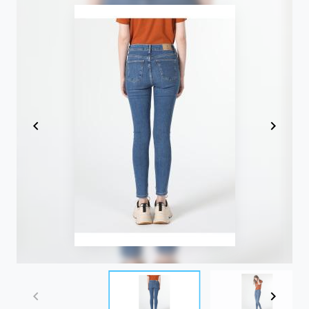
Item
1
of