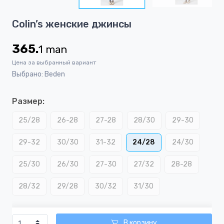
8
Item
Colin’s женские джинсы
1
of
365.
1
man
8
Цена за выбранный вариант
Выбрано: Beden
Размер:
25/28
26-28
27-28
28/30
29-30
29-32
30/30
31-32
24/28
24/30
25/30
26/30
27-30
27/32
28-28
28/32
29/28
30/32
31/30
В корзину