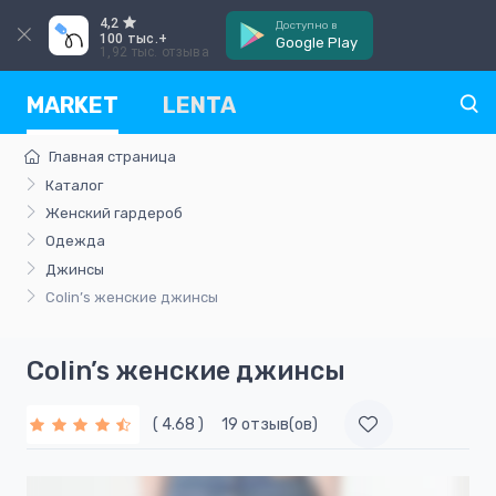
4,2
Доступно в
100 тыс.+
Google Play
1,92 тыс. отзыва
MARKET
LENTA
Главная страница
Каталог
Женский гардероб
Одежда
Джинсы
Colin’s женские джинсы
Colin’s женские джинсы
( 4.68 )
19 отзыв(ов)