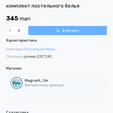
Item
комплект постельного белья
1
of
345
man
1
В корзину
Характеристика
Категория
Постельное белье
Описание
размер 220*240
Магазин
Magrach_tm
Bekrewe harby şäherçesi
Статистика