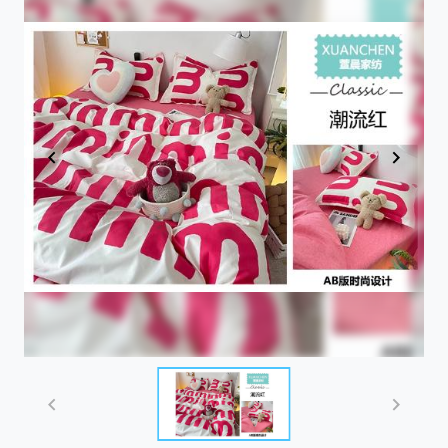
Item
1
of
1