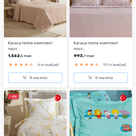
Karaca Home комплект
Karaca Home комплект
пост...
пост...
1,562.
993.
5
man
7
man
6 отзыв(ов)
13 отзыв(ов)
В корзину
В корзину
-6%