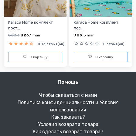
Karaca Home комплект
Karaca Home комплект
пост...
пос...
868.
823.
709.
6
1
man
3
man
1013 отзыв(ов)
0 отзыв(ов)
В корзину
В корзину
Помощь
Чтобы связаться с нами
Политика конфиденциальности и Условия
использования
Как заказать?
Условия возврата товара
Как сделать возврат товара?