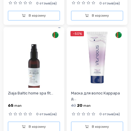
0 отзыв(ов)
0 отзыв(ов)
В корзину
В корзину
-50%
Ziaja Baltic home spa fit...
Маска для волос Каррара
д...
65
40
20
man
man
0 отзыв(ов)
0 отзыв(ов)
В корзину
В корзину