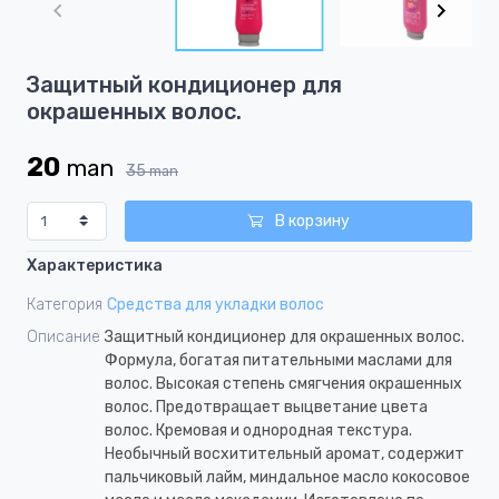
of
2
Item
Защитный кондиционер для
1
окрашенных волос.
of
2
20
man
35
man
В корзину
Характеристика
Категория
Средства для укладки волос
Описание
Защитный кондиционер для окрашенных волос.
Формула, богатая питательными маслами для
волос. Высокая степень смягчения окрашенных
волос. Предотвращает выцветание цвета
волос. Кремовая и однородная текстура.
Необычный восхитительный аромат, содержит
пальчиковый лайм, миндальное масло кокосовое