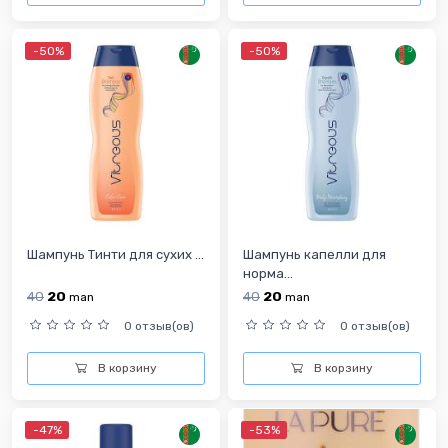
-50%
-50%
Шампунь Тинти для сухих ...
Шампунь капелли для
норма...
40
20
40
20
man
man
0 отзыв(ов)
0 отзыв(ов)
В корзину
В корзину
-47%
-53%