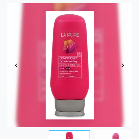
Item
1