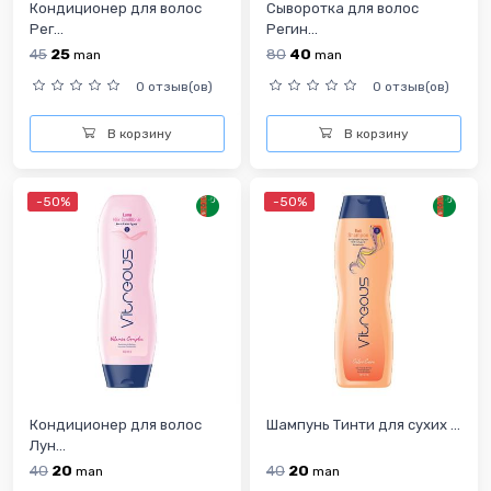
Кондиционер для волос
Сыворотка для волос
Рег...
Регин...
45
25
80
40
man
man
0 отзыв(ов)
0 отзыв(ов)
В корзину
В корзину
-50%
-50%
Кондиционер для волос
Шампунь Тинти для сухих ...
Лун...
40
20
40
20
man
man