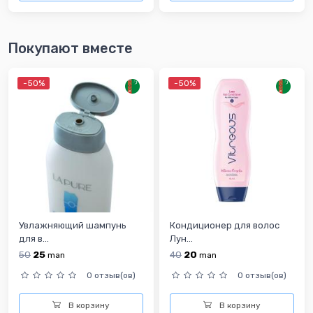
Покупают вместе
-50%
-50%
Увлажняющий шампунь
Кондиционер для волос
для в...
Лун...
50
25
40
20
man
man
0 отзыв(ов)
0 отзыв(ов)
В корзину
В корзину