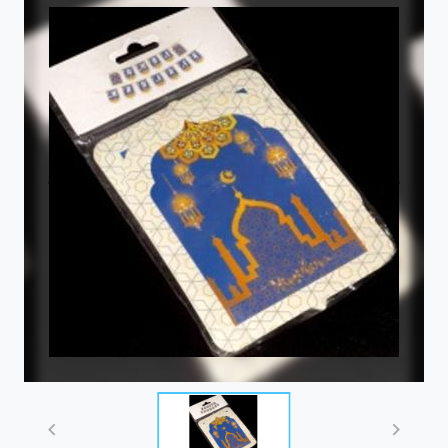
Item
1
of