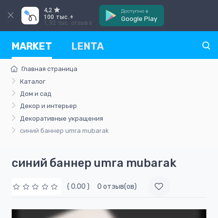
4,2
Доступно в
100 тыс.+
Google Play
1,92 тыс. отзыва
MARKET
LENTA
Главная страница
Каталог
Дом и сад
Декор и интерьер
Декоративные укращения
синий баннер umra mubarak
синий баннер umra mubarak
( 0.00 )
0 отзыв(ов)