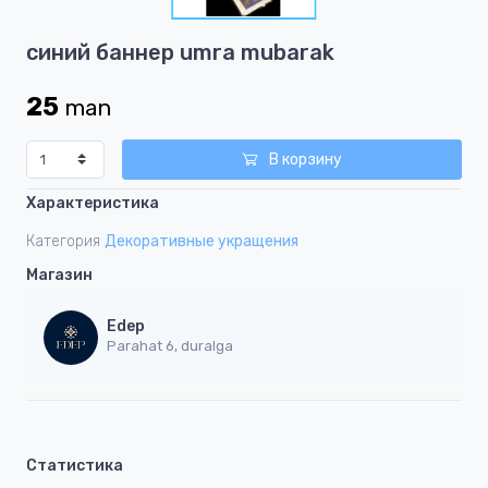
1
Item
синий баннер umra mubarak
1
of
25
man
1
В корзину
Характеристика
Категория
Декоративные укращения
Магазин
Edep
Parahat 6, duralga
Статистика