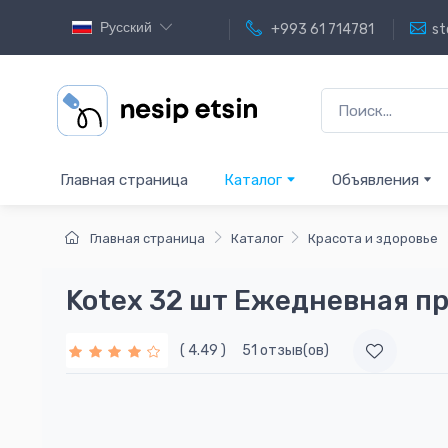
Русский
+993 61 714781
st
Главная страница
Каталог
Объявления
Главная страница
Каталог
Красота и здоровье
Kotex 32 шт Ежедневная п
( 4.49 )
51 отзыв(ов)