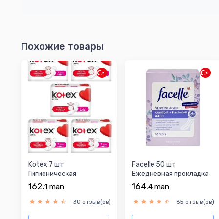
Похожие товары
Kotex 7 шт
Facelle 50 шт
Гигиеническая
Ежедневная прокладка
прокладка
162.
164.
1
man
4
man
30 отзыв(ов)
65 отзыв(ов)