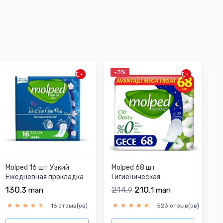
-3%
Molped 16 шт Узкий
Molped 68 шт
Ежедневная прокладка
Гигиеническая
прокладка
130.
214.
210.
3
man
9
1
man
16 отзыв(ов)
523 отзыв(ов)