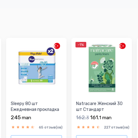
-1%
Sleepy 80 шт
Natracare Женский 30
Ежедневная прокладка
шт Стандарт
Ежедневная прокладка
245
162.
161.
man
3
1
man
65 отзыв(ов)
227 отзыв(ов)