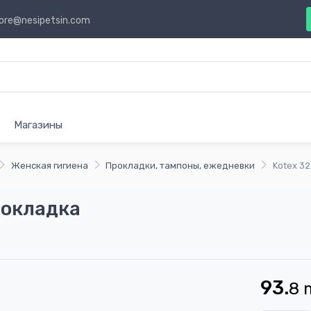
ore@nesipetsin.com
Магазины
Женская гигиена
Прокладки, тампоны, ежедневки
Kotex 3
рокладка
93.
8