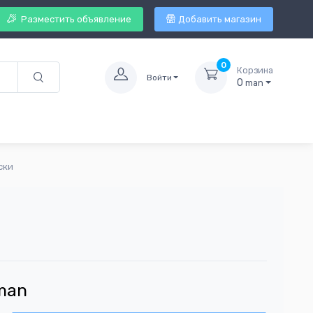
Разместить объявление
Добавить магазин
0
Корзина
Войти
0
man
ски
man