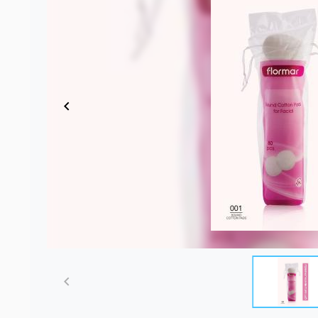
Item
1
of
4
Item