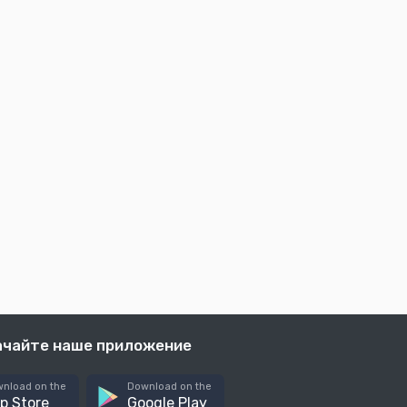
ачайте наше приложение
nload on the
Download on the
p Store
Google Play