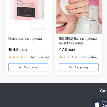
Missha ватные диски
BOLREUS Ватные диски
из 100% хлопка
184.
47.
8
man
3
man
34 отзыв(ов)
0 отзыв(ов)
В корзину
В корзину
Ск
Dow
Ap