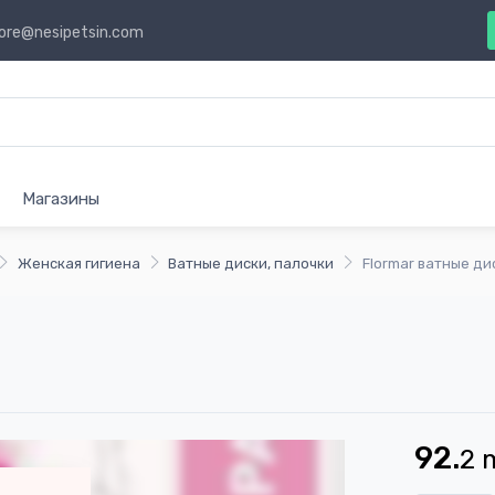
ore@nesipetsin.com
Магазины
Женская гигиена
Ватные диски, палочки
Flormar ватные ди
92.
2