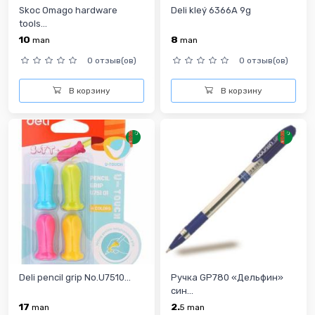
Skoc Omago hardware
Deli kleý 6366A 9g
tools...
10
8
man
man
0 отзыв(ов)
0 отзыв(ов)
В корзину
В корзину
Deli pencil grip No.U7510...
Ручка GP780 «Дельфин»
син...
17
2.
man
5
man