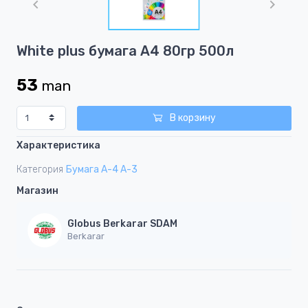
of
1
Item
White plus бумага A4 80гр 500л
1
of
53
man
1
В корзину
Характеристика
Категория
Бумага А-4 А-3
Магазин
Globus Berkarar SDAM
Berkarar