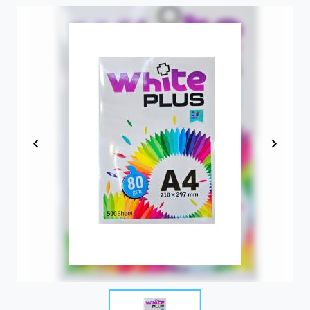
Item
1