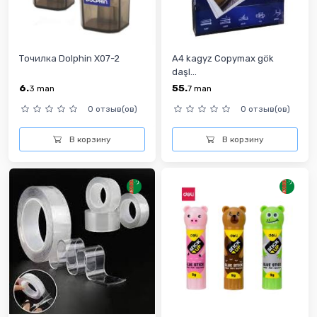
Тoчилка Dolphin X07-2
A4 kagyz Copymax gök
daşl...
6.
55.
3
man
7
man
0 отзыв(ов)
0 отзыв(ов)
В корзину
В корзину