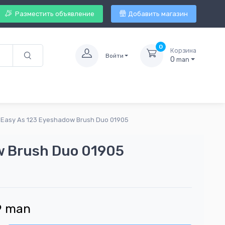
Разместить объявление
Добавить магазин
0
Корзина
Войти
0
man
 Easy As 123 Eyeshadow Brush Duo 01905
w Brush Duo 01905
9
man