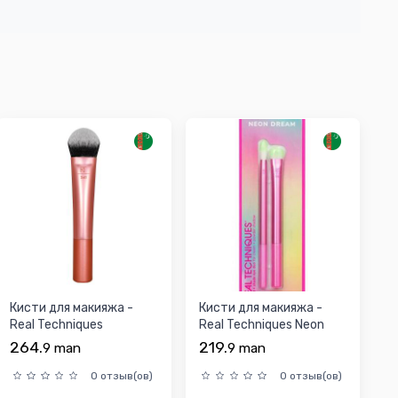
Кисти для макияжа -
Кисти для макияжа -
Real Techniques
Real Techniques Neon
Seamless Complexion
Blend Shade Eye Duo...
264.
219.
9
man
9
man
Make...
0 отзыв(ов)
0 отзыв(ов)