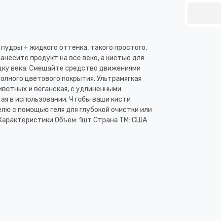
 пудры + жидкого оттенка, такого простого,
нанесите продукт на все веко, а кистью для
адку века. Смешайте средство движениями
полного цветового покрытия. Ультрамягкая
ивотных и веганская, с удлиненными
ая в использовании. Чтобы ваши кисти
лю с помощью геля для глубокой очистки или
. Характеристики Объем: 1шт Страна ТМ: США