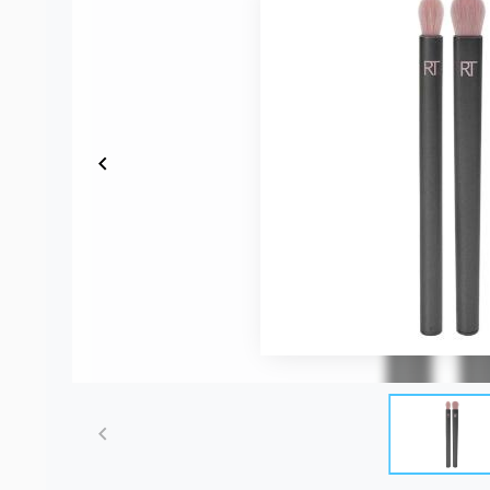
Item
1
of
4
Item