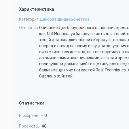
1
Характеристика
of
4
Категория
Декоративная косметика
Описание
Описание Для безупречного нанесения крема,
как 123 Используя базовую кисть для теней, 
теней для складки нанесите продукт на скл
вперед и назад по всему веку для получения 
синтетическая щетина, не тестируемая на ж
алюминиевыми наконечниками, легкая и прост
прослужили дольше, мойте щетину раз в неде
бальзама для чистки кистей Real Techniques
Сделано в: Китай
Статистика
В избранном
0
Просмотры
40