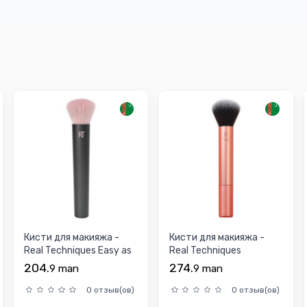
Кисти для макияжа -
Кисти для макияжа -
Real Techniques Easy as
Real Techniques
123 Foundation B...
Everything Face Makeup
204.
274.
9
man
9
man
B...
0 отзыв(ов)
0 отзыв(ов)