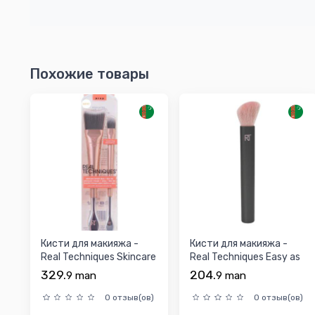
Похожие товары
Кисти для макияжа -
Кисти для макияжа -
Real Techniques Skincare
Real Techniques Easy as
Brush Duo Brush...
123 Blush Brush ...
329.
204.
9
man
9
man
0 отзыв(ов)
0 отзыв(ов)