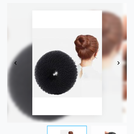
Item
1