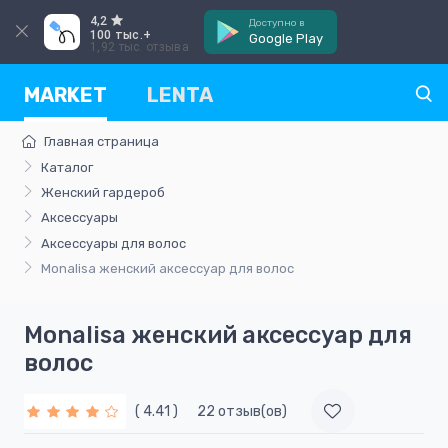
4,2
Доступно в
100 тыс.+
Google Play
1,92 тыс. отзыва
MARKET
LENTA
Главная страница
Каталог
Женский гардероб
Аксессуары
Аксессуары для волос
Monalisa женский аксессуар для волос
Monalisa женский аксессуар для
волос
( 4.41 )
22 отзыв(ов)