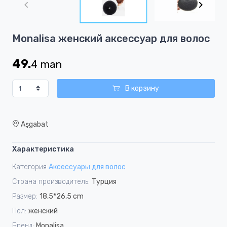
of
4
Item
Monalisa женский аксессуар для волос
1
of
49.
4
man
4
В корзину
Aşgabat
Характеристика
Категория
Аксессуары для волос
Страна производитель:
Турция
Размер:
18,5*26,5 cm
Пол:
женский
Бренд:
Monalisa