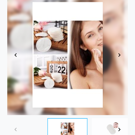
Item
1
of