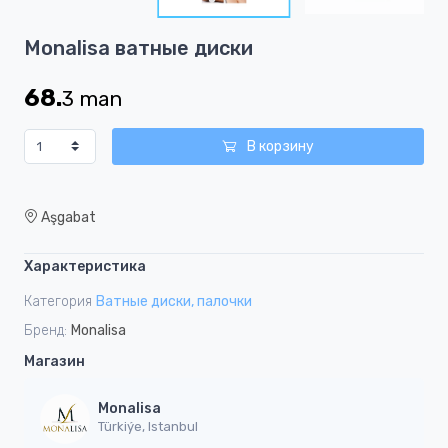
6
Item
Monalisa ватные диски
1
of
68.
3
man
6
В корзину
Aşgabat
Характеристика
Категория
Ватные диски, палочки
Бренд:
Monalisa
Магазин
Monalisa
Türkiýe, Istanbul