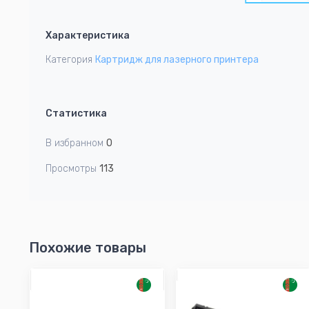
1
Item
1
Характеристика
of
1
Категория
Картридж для лазерного принтера
Статистика
В избранном
0
Просмотры
113
Похожие товары