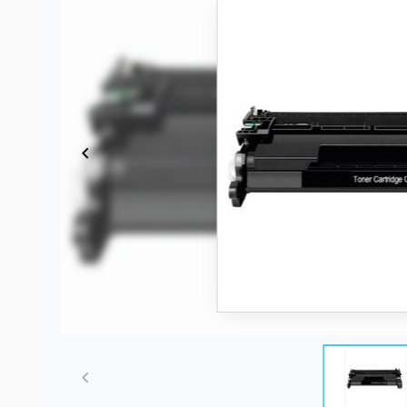
Item
1
of