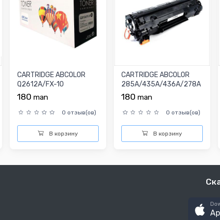
CARTRIDGE ABCOLOR
CARTRIDGE ABCOLOR
Q2612A/FX-10
285A/435A/436A/278A
180
180
man
man
0 отзыв(ов)
0 отзыв(ов)
В корзину
В корзину
Ск
Dow
Ap