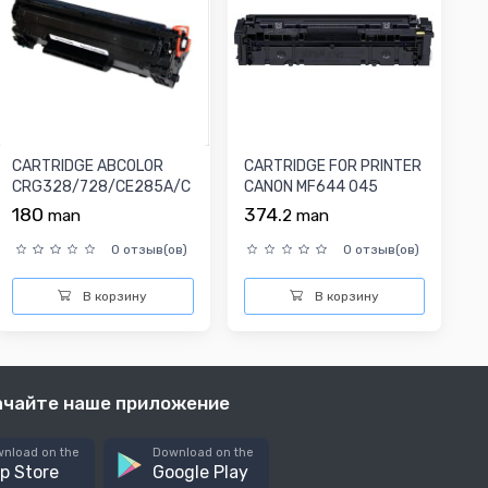
CARTRIDGE ABCOLOR
CARTRIDGE FOR PRINTER
CRG328/728/CE285A/C
CANON MF644 045
RG725
BLACK
180
374.
man
2
man
0 отзыв(ов)
0 отзыв(ов)
В корзину
В корзину
ачайте наше приложение
nload on the
Download on the
p Store
Google Play