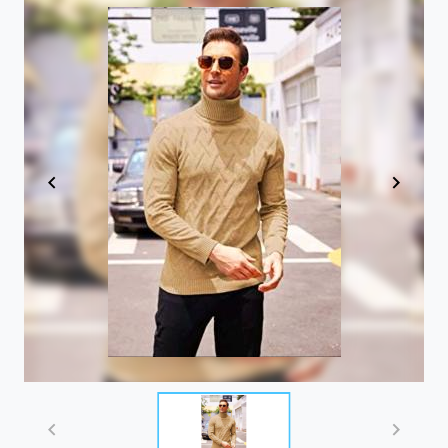
Item
1
of