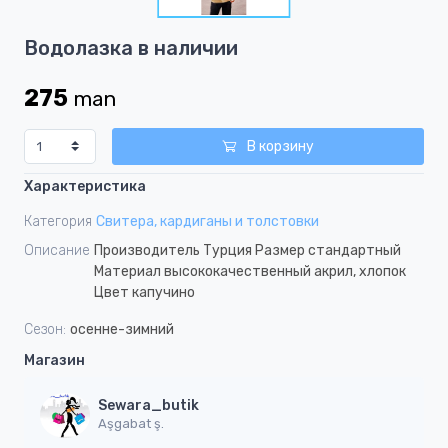
1
Item
Водолазка в наличии
1
of
275
man
1
В корзину
Характеристика
Категория
Свитера, кардиганы и толстовки
Описание
Производитель Турция Размер стандартный
Материал высококачественный акрил, хлопок
Цвет капучино
Сезон:
осенне-зимний
Магазин
Sewara_butik
Aşgabat ş.