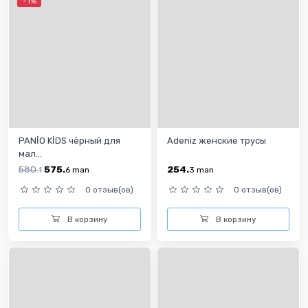
-1%
PANİO KİDS чёрный для
Adeniz женские трусы
мал...
580.
575.
254.
1
6
man
3
man
0 отзыв(ов)
0 отзыв(ов)
В корзину
В корзину