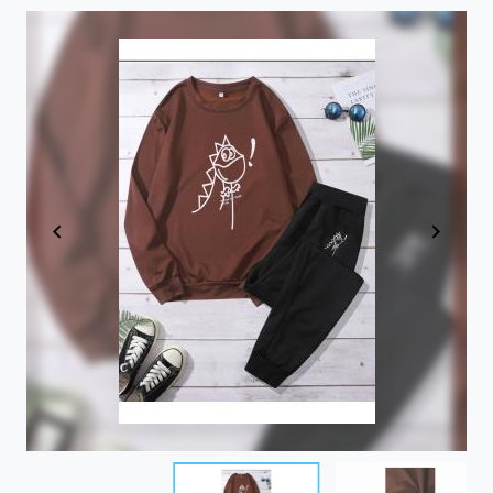
Item
1