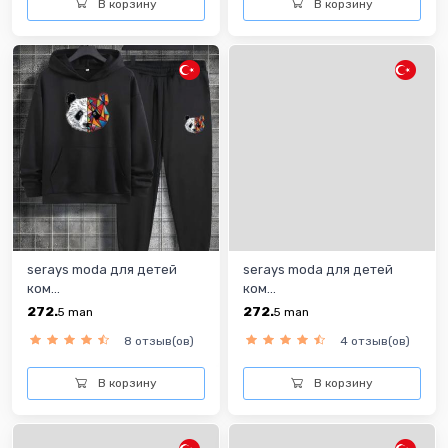
В корзину
В корзину
serays moda для детей
serays moda для детей
ком...
ком...
272.
272.
5
man
5
man
8 отзыв(ов)
4 отзыв(ов)
В корзину
В корзину