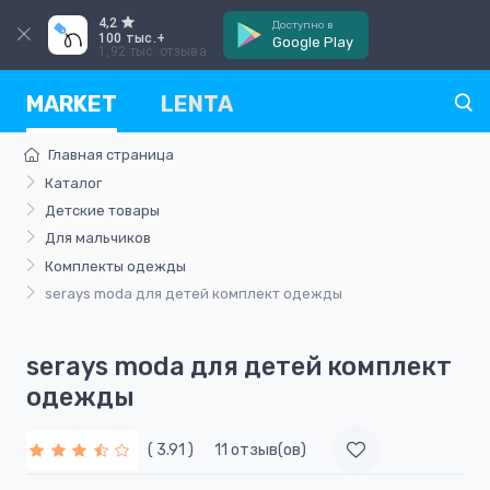
4,2
Доступно в
100 тыс.+
Google Play
1,92 тыс. отзыва
MARKET
LENTA
Главная страница
Каталог
Детские товары
Для мальчиков
Комплекты одежды
serays moda для детей комплект одежды
serays moda для детей комплект
одежды
( 3.91 )
11 отзыв(ов)