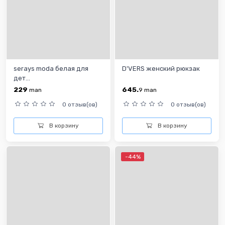
serays moda белая для
D'VERS женский рюкзак
дет...
229
645.
man
9
man
0 отзыв(ов)
0 отзыв(ов)
В корзину
В корзину
-44%