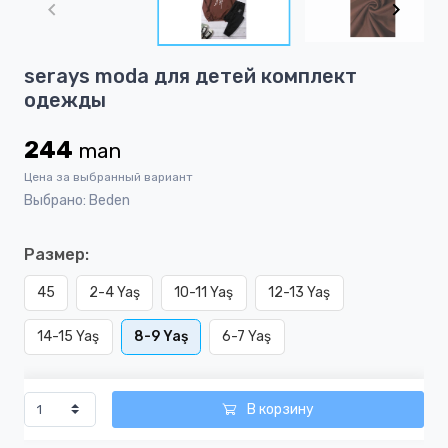
of
2
Item
serays moda для детей комплект
1
одежды
of
2
244
man
Цена за выбранный вариант
Выбрано: Beden
Размер:
45
2-4 Yaş
10-11 Yaş
12-13 Yaş
14-15 Yaş
8-9 Yaş
6-7 Yaş
В корзину