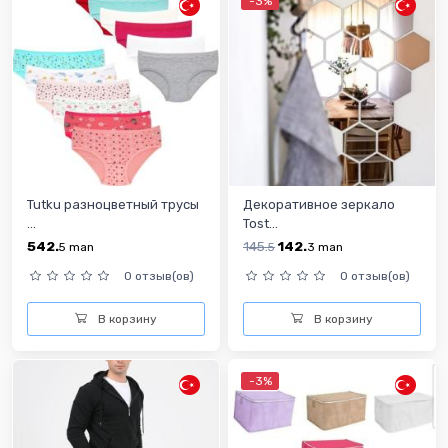
-3%
Tutku разноцветный трусы
Декоративное зеркало
...
Tost...
542.
145.
142.
5
man
5
3
man
0 отзыв(ов)
0 отзыв(ов)
В корзину
В корзину
-3%