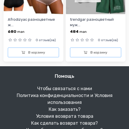
Afrodizyac разноцветные
trendgar разноцветный
ж...
муж...
680
484
man
man
0 отзыв(ов)
0 отзыв(ов)
В корзину
В корзину
Помощь
Чтобы связаться с нами
Политика конфиденциальности и Условия
использования
Как заказать?
Условия возврата товара
Как сделать возврат товара?