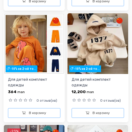
В корзину
В корзину
-10% на 2-ой то...
-10% на 2-ой то...
Для детей комплект
Для детей комплект
одежды
одежды
364
12,200
man
man
0 отзыв(ов)
0 отзыв(ов)
В корзину
В корзину
-23%