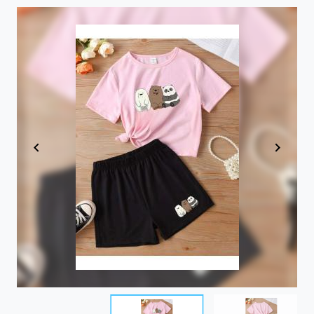
Item
1