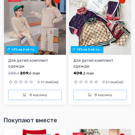
-10% на 2-ой то...
-10% на 2-ой то...
Для детей комплект
Для детей комплект
одежды
одежды
268.
209.
408.
6
5
man
2
man
0 отзыв(ов)
0 отзыв(ов)
В корзину
В корзину
Покупают вместе