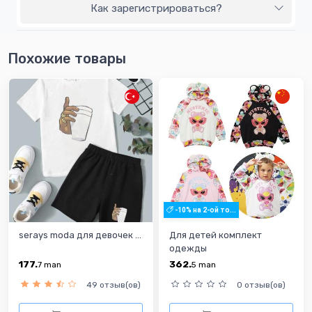
Как зарегистрироваться?
Похожие товары
-10% на 2-ой то...
serays moda для девочек ...
Для детей комплект
одежды
177.
362.
7
man
5
man
49 отзыв(ов)
0 отзыв(ов)