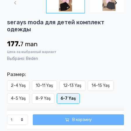
of
4
Item
serays moda для детей комплект
1
одежды
of
4
177.
7
man
Цена за выбранный вариант
Выбрано: Beden
Размер:
2-4 Yaş
10-11 Yaş
12-13 Yaş
14-15 Yaş
4-5 Yaş
8-9 Yaş
6-7 Yaş
В корзину