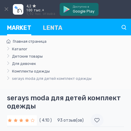
4,2
Доступно в
100 тыс.+
Google Play
1,92 тыс. отзыва
MARKET
LENTA
Главная страница
Каталог
Детские товары
Для девочек
Комплекты одежды
serays moda для детей комплект одежды
serays moda для детей комплект
одежды
( 4.10 )
93 отзыв(ов)