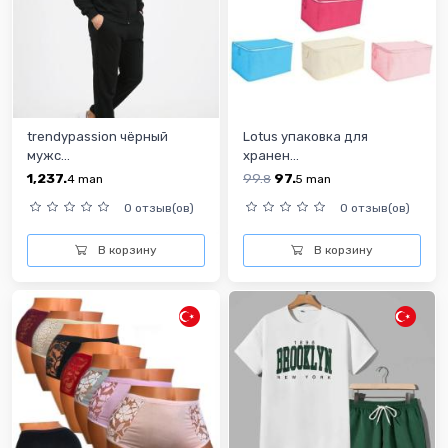
trendypassion чёрный
Lotus упаковка для
мужс...
хранен...
1,237.
99.
97.
4
man
8
5
man
0 отзыв(ов)
0 отзыв(ов)
В корзину
В корзину