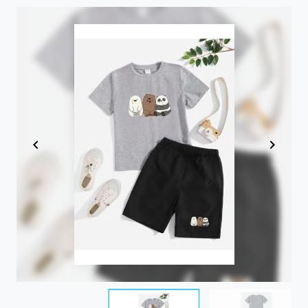
Item
1