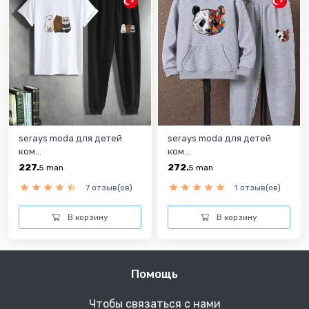
serays moda для детей
serays moda для детей
ком...
ком...
227.
272.
5
man
5
man
7 отзыв(ов)
1 отзыв(ов)
В корзину
В корзину
Помощь
Чтобы связаться с нами