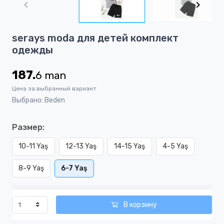
of
2
Item
serays moda для детей комплект
1
одежды
of
2
187.
6
man
Цена за выбранный вариант
Выбрано: Beden
Размер:
10-11 Yaş
12-13 Yaş
14-15 Yaş
4-5 Yaş
8-9 Yaş
6-7 Yaş
В корзину