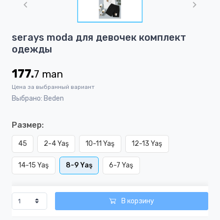
of
1
Item
serays moda для девочек комплект
1
одежды
of
1
177.
7
man
Цена за выбранный вариант
Выбрано: Beden
Размер:
45
2-4 Yaş
10-11 Yaş
12-13 Yaş
14-15 Yaş
8-9 Yaş
6-7 Yaş
В корзину