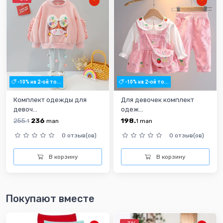
-10% на 2-ой то...
-10% на 2-ой то...
Комплект одежды для
Для девочек комплект
девоч...
одеж...
255.
236
198.
1
man
1
man
0 отзыв(ов)
0 отзыв(ов)
В корзину
В корзину
Покупают вместе