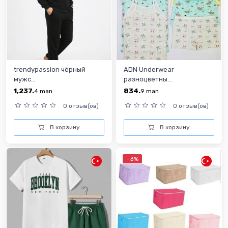
trendypassion чёрный
ADN Underwear
мужс...
разноцветны...
1,237.
834.
4
man
9
man
0 отзыв(ов)
0 отзыв(ов)
В корзину
В корзину
-3%