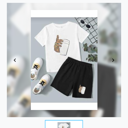
Item
1