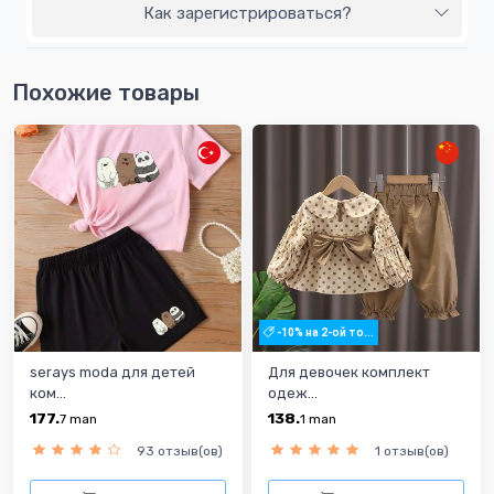
Как зарегистрироваться?
Похожие товары
-10% на 2-ой то...
serays moda для детей
Для девочек комплект
ком...
одеж...
177.
138.
7
man
1
man
93 отзыв(ов)
1 отзыв(ов)