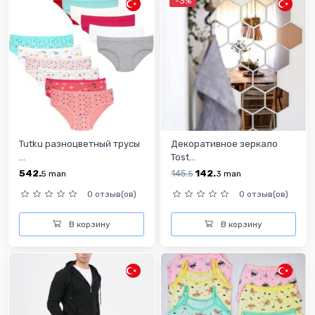
-3%
Tutku разноцветный трусы
Декоративное зеркало
...
Tost...
542.
145.
142.
5
man
5
3
man
0 отзыв(ов)
0 отзыв(ов)
В корзину
В корзину