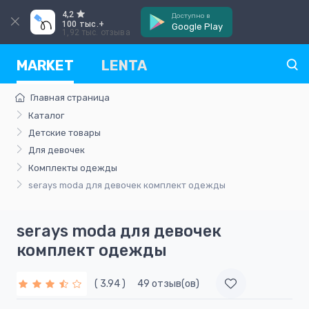
4,2
Доступно в
100 тыс.+
Google Play
1,92 тыс. отзыва
MARKET
LENTA
Главная страница
Каталог
Детские товары
Для девочек
Комплекты одежды
serays moda для девочек комплект одежды
serays moda для девочек
комплект одежды
( 3.94 )
49 отзыв(ов)