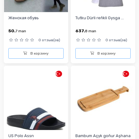
Женская обувь
Tutku Dürli reňkli Gysga ...
50.
637.
7
man
8
man
0 отзыв(ов)
0 отзыв(ов)
В корзину
В корзину
US Polo Assn
Bambum Açyk goňur Aşhana