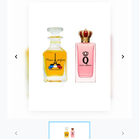
Item
1
of