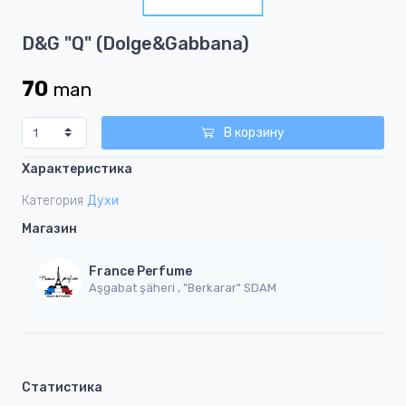
1
Item
D&G "Q" (Dolge&Gabbana)
1
of
70
man
1
В корзину
Характеристика
Категория
Духи
Магазин
France Perfume
Aşgabat şäheri , "Berkarar" SDAM
Статистика