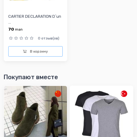
CARTIER DECLARATION D`un
...
70
man
0 отзыв(ов)
В корзину
Покупают вместе