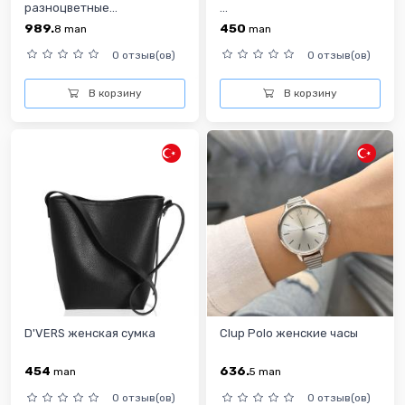
разноцветныe...
...
989.
450
8
man
man
0 отзыв(ов)
0 отзыв(ов)
В корзину
В корзину
D'VERS женская сумка
Clup Polo женские часы
454
636.
man
5
man
0 отзыв(ов)
0 отзыв(ов)