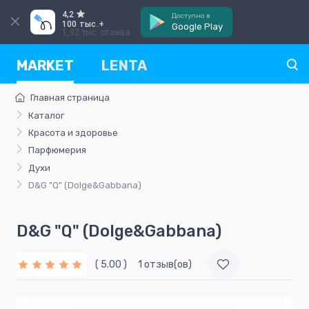
4,2
Доступно в
100 тыс.+
Google Play
1,92 тыс. отзыва
MARKET
LENTA
Главная страница
Каталог
Красота и здоровье
Парфюмерия
Духи
D&G "Q" (Dolge&Gabbana)
D&G "Q" (Dolge&Gabbana)
( 5.00 )
1 отзыв(ов)