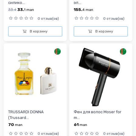
силико...
эл...
33.
33.
155.
4
1
man
4
man
0 отзыв(ов)
0 отзыв(ов)
В корзину
В корзину
TRUSSARDI DONNA
Фен для волос Moser for
(Trussard...
m...
70
61
man
man
0 отзыв(ов)
0 отзыв(ов)