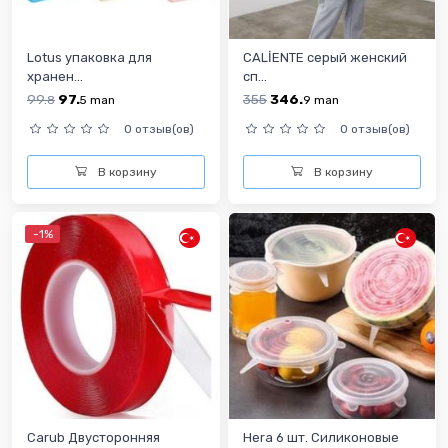
Lotus упаковка для
CALİENTE серый женский
хранен...
сп...
99.
97.
355
346.
8
5
man
9
man
0 отзыв(ов)
0 отзыв(ов)
В корзину
В корзину
-1%
Carub Двусторонняя
Hera 6 шт. Силиконовые