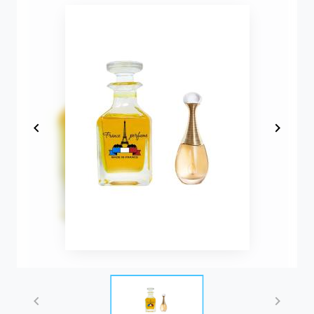
Item
1
of