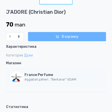
1
Item
J'ADORE (Christian Dior)
1
of
70
man
1
В корзину
Характеристика
Категория
Духи
Магазин
France Perfume
Aşgabat şäheri , "Berkarar" SDAM
Статистика