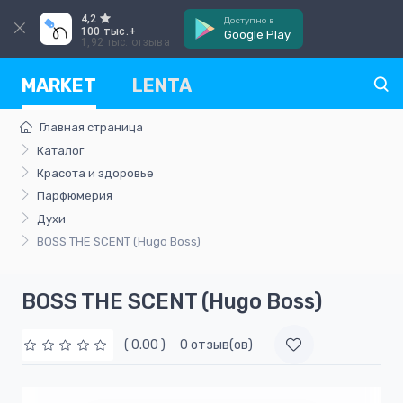
4,2
Доступно в
100 тыс.+
Google Play
1,92 тыс. отзыва
MARKET
LENTA
Главная страница
Каталог
Красота и здоровье
Парфюмерия
Духи
BOSS THE SCENT (Hugo Boss)
BOSS THE SCENT (Hugo Boss)
( 0.00 )
0 отзыв(ов)