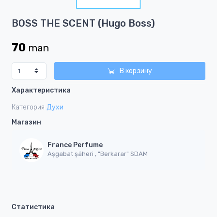
1
Item
BOSS THE SCENT (Hugo Boss)
1
of
70
man
1
В корзину
Характеристика
Категория
Духи
Магазин
France Perfume
Aşgabat şäheri , "Berkarar" SDAM
Статистика