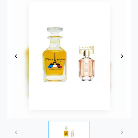
Item
1
of