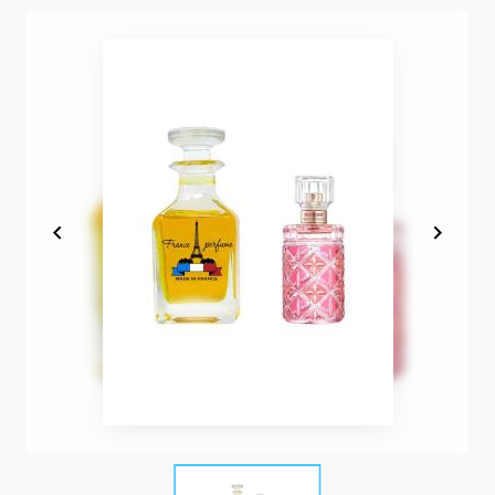
Item
1