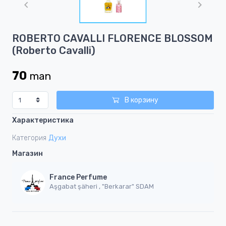
of
1
Item
ROBERTO CAVALLI FLORENCE BLOSSOM
1
(Roberto Cavalli)
of
1
70
man
В корзину
Характеристика
Категория
Духи
Магазин
France Perfume
Aşgabat şäheri , "Berkarar" SDAM