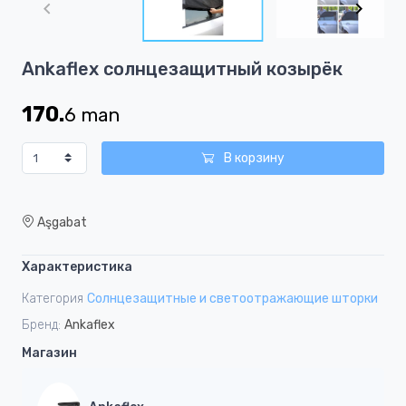
of
4
Item
Ankaflex солнцезащитный козырёк
1
of
170.
6
man
4
В корзину
Aşgabat
Характеристика
Категория
Солнцезащитные и светоотражающие шторки
Бренд:
Ankaflex
Магазин