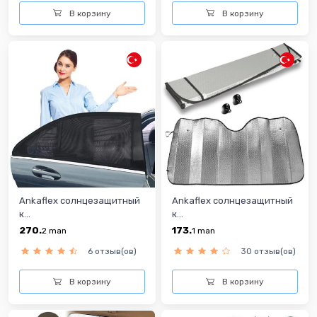
В корзину
В корзину
Ankaflex солнцезащитный
Ankaflex солнцезащитный
к...
к...
270.
173.
2
man
1
man
6 отзыв(ов)
30 отзыв(ов)
В корзину
В корзину