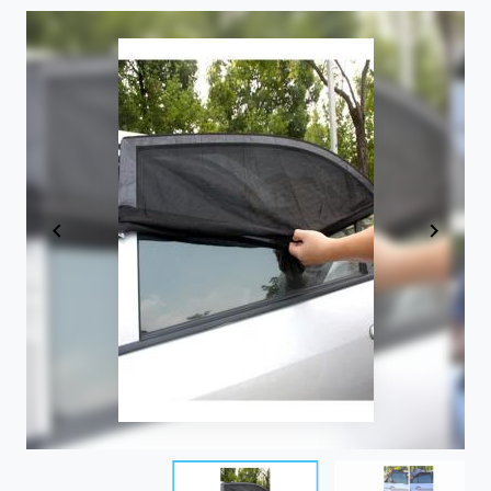
Item
1