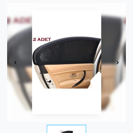
Item
1