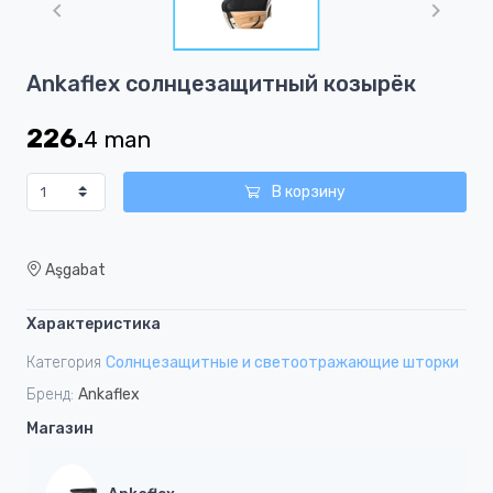
of
1
Item
Ankaflex солнцезащитный козырёк
1
of
226.
4
man
1
В корзину
Aşgabat
Характеристика
Категория
Солнцезащитные и светоотражающие шторки
Бренд:
Ankaflex
Магазин