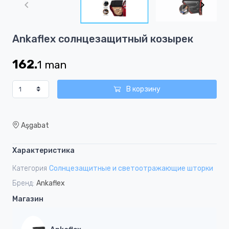
of
8
Item
Ankaflex солнцезащитный козырек
1
of
162.
1
man
8
В корзину
Aşgabat
Характеристика
Категория
Солнцезащитные и светоотражающие шторки
Бренд:
Ankaflex
Магазин