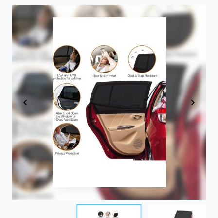
Item
1