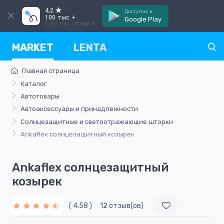
4,2
Доступно в
100 тыс.+
Google Play
1,92 тыс. отзыва
MARKET
LENTA
Главная страница
Каталог
Автотовары
Автоаксессуары и принадлежности
Солнцезащитные и светоотражающие шторки
Ankaflex солнцезащитный козырек
Ankaflex солнцезащитный
козырек
( 4.58 )
12 отзыв(ов)