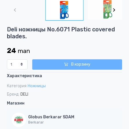
1
of
5
Item
Deli ножницы No.6071 Plastic covered
1
blades.
of
5
24
man
В корзину
Характеристика
Категория
Ножницы
Бренд:
DELI
Магазин
Globus Berkarar SDAM
Berkarar