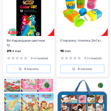
Bic Карандаши цветные
Стиралка, точилка 2in1 kr...
12...
29.
15
4
man
man
0 отзыв(ов)
0 отзыв(ов)
В корзину
В корзину