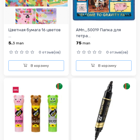
Цветная бумага 16 цветов
AMn_50019 Папка для
...
тетра...
5.
75
3
man
man
0 отзыв(ов)
0 отзыв(ов)
В корзину
В корзину