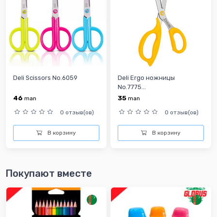
Deli Scissors No.6059
Deli Ergo ножницы
No.7775...
46
35
man
man
0 отзыв(ов)
0 отзыв(ов)
В корзину
В корзину
Покупают вместе