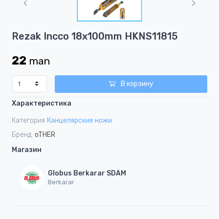
of
1
Item
Rezak Incco 18x100mm HKNS11815
1
of
22
man
1
В корзину
Характеристика
Категория
Канцелярские ножи
Бренд:
oTHER
Магазин
Globus Berkarar SDAM
Berkarar