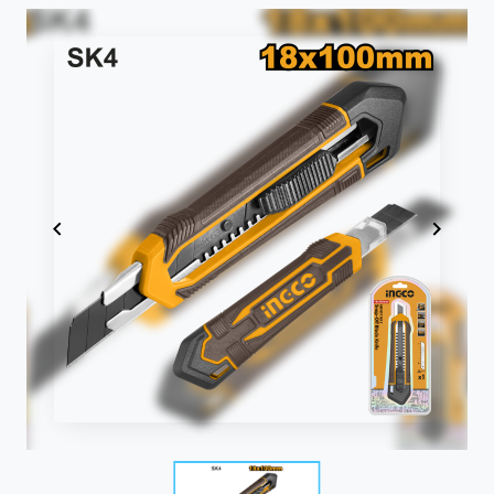
Item
1