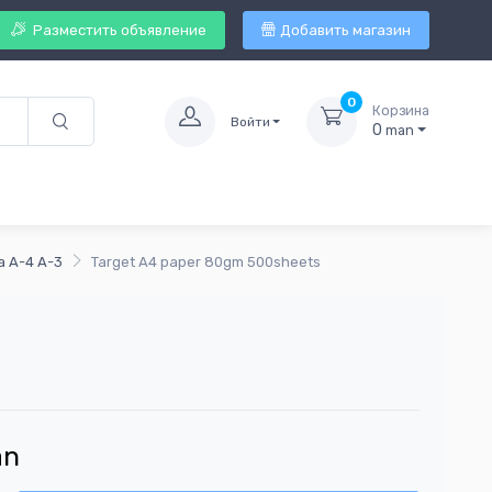
Разместить объявление
Добавить магазин
0
Корзина
Войти
0
man
а А-4 А-3
Target A4 paper 80gm 500sheets
an