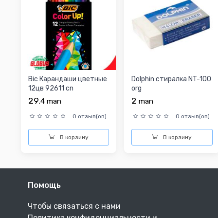
Bic Карандаши цветные
Dolphin стиралка NT-100
12цв 92611 cn
org
29.
2
4
man
man
0 отзыв(ов)
0 отзыв(ов)
В корзину
В корзину
Помощь
Чтобы связаться с нами
Политика конфиденциальности и