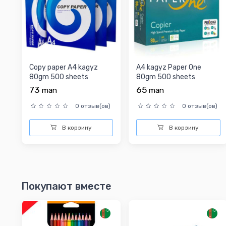
Copy paper A4 kagyz
A4 kagyz Paper One
80gm 500 sheets
80gm 500 sheets
73
65
man
man
0 отзыв(ов)
0 отзыв(ов)
В корзину
В корзину
Покупают вместе