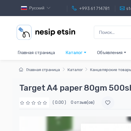
Русский
+993 61 714781
st
Главная страница
Каталог
Объявления
Главная страница
Каталог
Канцелярские товар
Target A4 paper 80gm 500s
( 0.00 )
0 отзыв(ов)