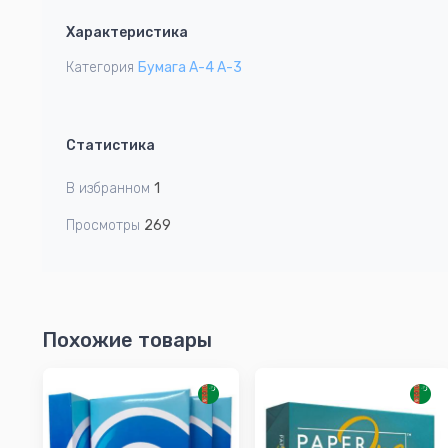
1
Характеристика
of
1
Категория
Бумага А-4 А-3
Статистика
В избранном
1
Просмотры
269
Похожие товары