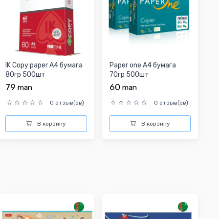
IK Copy paper A4 бумага
Paper one A4 бумага
80гр 500шт
70гр 500шт
79
60
man
man
0 отзыв(ов)
0 отзыв(ов)
В корзину
В корзину