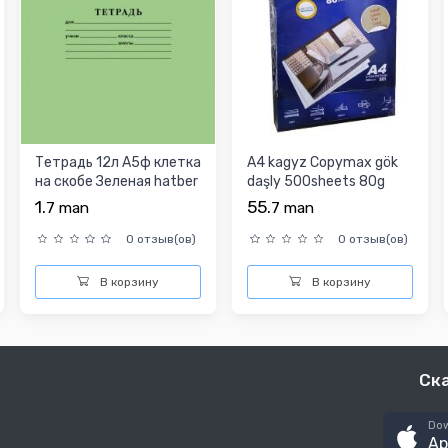
Тетрадь 12л А5ф клетка
A4 kagyz Copymax gök
на скобе Зеленая hatber
daşly 500sheets 80g
1.
55.
7
man
7
man
0 отзыв(ов)
0 отзыв(ов)
В корзину
В корзину
Ск
Dow
Ap