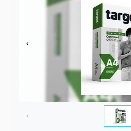
Item
1
of
1
Item