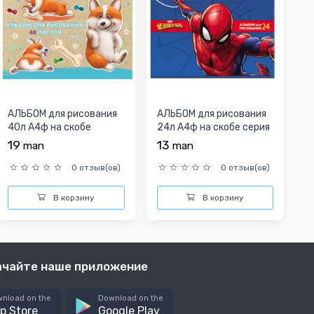
АЛЬБОМ для рисования
АЛЬБОМ для рисования
40л А4ф на скобе
24л А4ф на скобе серия
мат.ламин. серия
-Человек- паук-...
19
13
man
man
-Рыжи...
0 отзыв(ов)
0 отзыв(ов)
В корзину
В корзину
ачайте наше приложение
nload on the
Download on the
p Store
Google Play