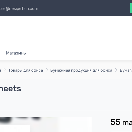
ore@nesipetsin.com
Магазины
ы
Товары для офиса
Бумажная продукция для офиса
Бумаг
heets
55
m