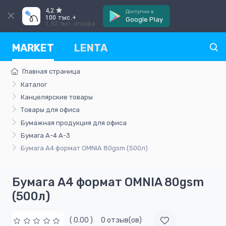
4,2
Доступно в
100 тыс.+
Google Play
1,92 тыс. отзыва
MARKET
LENTA
Главная страница
Каталог
Канцелярские товары
Товары для офиса
Бумажная продукция для офиса
Бумага А-4 А-3
Бумага А4 формат OMNIA 80gsm (500л)
Бумага А4 формат OMNIA 80gsm
(500л)
( 0.00 )
0 отзыв(ов)