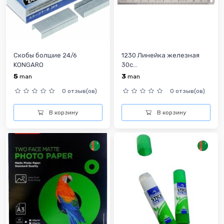
Скобы болшие 24/6
1230 Линейка железная
KONGARO
30с...
5
3
man
man
0 отзыв(ов)
0 отзыв(ов)
В корзину
В корзину