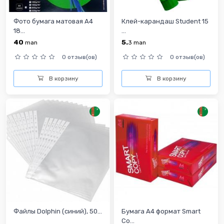
Фото бумага матовая А4
Клей-карандаш Student 15
18...
...
40
5.
man
3
man
0 отзыв(ов)
0 отзыв(ов)
В корзину
В корзину
Файлы Dolphin (синий), 50...
Бумага А4 формат Smart
Co...