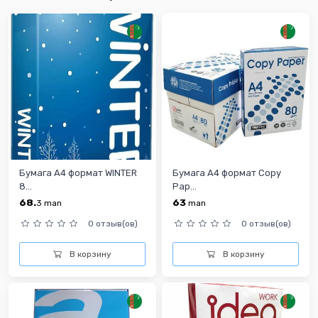
Бумага А4 формат WINTER
Бумага А4 формат Copy
8...
Pap...
68.
63
3
man
man
0 отзыв(ов)
0 отзыв(ов)
В корзину
В корзину