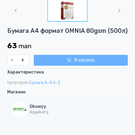
1
of
1
Item
Бумага А4 формат OMNIA 80gsm (500л)
1
of
63
man
1
В корзину
Характеристика
Категория
Бумага А-4 А-3
Магазин
Okuwçy
Aşgabat ş.