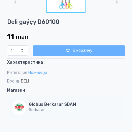
of
1
Item
Deli gaýçy D60100
1
of
11
man
1
В корзину
Характеристика
Категория
Ножницы
Бренд:
DELI
Магазин
Globus Berkarar SDAM
Berkarar