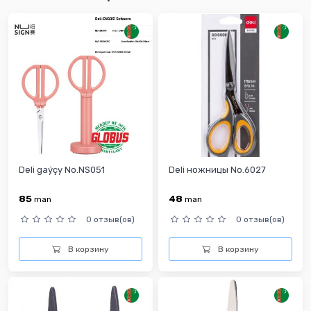
Deli gaýçy No.NS051
Deli ножницы No.6027
85
48
man
man
0 отзыв(ов)
0 отзыв(ов)
В корзину
В корзину