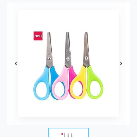
Item
1