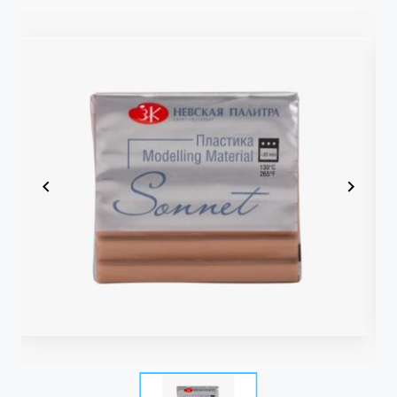
Item
1