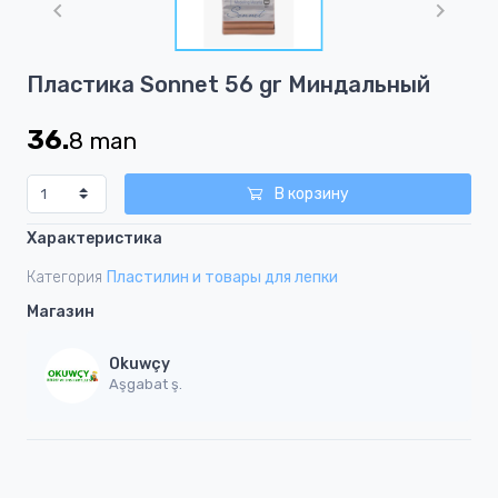
of
1
Item
Пластика Sonnet 56 gr Миндальный
1
of
36.
8
man
1
В корзину
Характеристика
Категория
Пластилин и товары для лепки
Магазин
Okuwçy
Aşgabat ş.